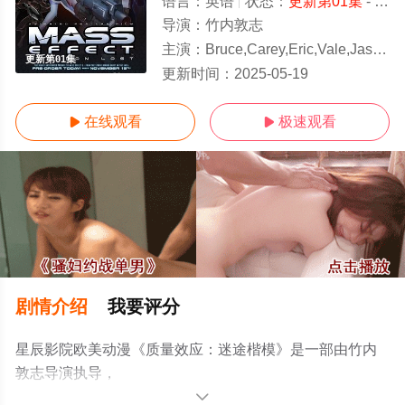
语言：
英语
状态：
更新第01集
- 免费在线观看
导演：
竹内敦志
主演：
Bruce,Carey,Eric,Vale,Jason,Douglas,Josh,Grelle,Laura,Bai
更新第01集
更新时间：
2025-05-19
在线观看
极速观看


剧情介绍
我要评分
星辰影院欧美动漫《质量效应：迷途楷模》是一部由竹内
敦志导演执导，
Bruce,Carey,Eric,Vale,Jason,Douglas,Josh,Grelle,Laura,Bail
