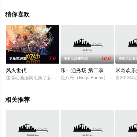
等演员精彩演绎的美国动漫，免费观看高清未删减完整版
动漫全集就上星辰电影院，更多剧情信息可移步至豆瓣动
猜你喜欢
漫、电视猫或剧情网等平台了解。
7.0
10.0
更新第10集
更新至26集完结
更新至20集
风火世代
乐一通秀场 第二季
米奇欢乐
这部动画选集汇集了新一波的动画明星，带你踏上一段疯狂有趣
兔八哥（Bugs Bunny）和达菲鸭（
自201
相关推荐