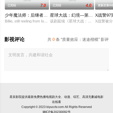
7.0
4.0
已完结
已完结
更新至第08
少年魔法师：后继者第三季
星球大战：幻境—第九个绝地武
X战警9
Billie, still reeling from losing Alex at
该剧延续《星球大战：幻境》的世界
X战警被
影视评论
共
0
条 “质量效应：迷途楷模” 影评
星辰影院
提供最新免费热播电视剧大全、动漫、综艺、高清无删减电影
在线看
Copyright © 2023 biyucctv.com All Rights Reserved
湘ICP备20230092号