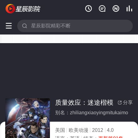






质量效应：迷途楷模
分享

别名：zhiliangxiaoyingmitukaimo
美国
欧美动漫
2012
4.0