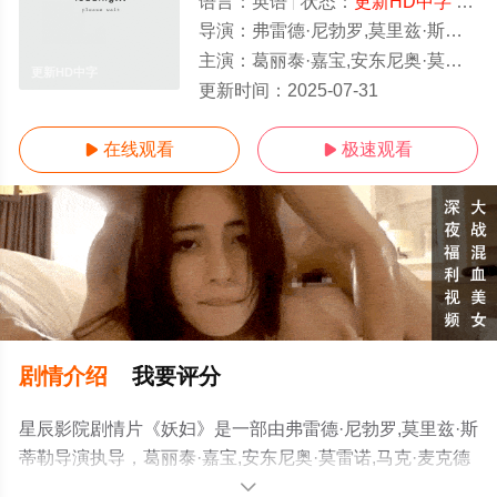
语言：
英语
状态：
更新HD中字
- 免费在线观看
导演：
弗雷德·尼勃罗,莫里兹·斯蒂勒
主演：
葛丽泰·嘉宝,安东尼奥·莫雷诺,马克·麦克德莫特,莱昂纳尔·巴里摩尔,阿尔芒·卡利兹,罗伊·德阿西,罗伯特·安德松
更新HD中字
更新时间：
2025-07-31
在线观看
极速观看


剧情介绍
我要评分
星辰影院剧情片《妖妇》是一部由弗雷德·尼勃罗,莫里兹·斯
蒂勒导演执导，葛丽泰·嘉宝,安东尼奥·莫雷诺,马克·麦克德
莫特,莱昂纳尔·巴里摩尔,阿尔芒·卡利兹,罗伊·德阿西,罗伯
