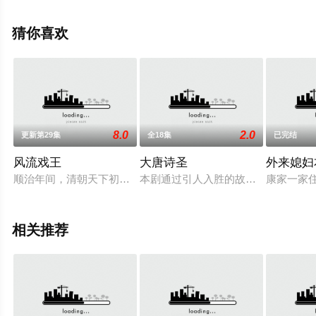
整版电视剧全集就上星辰电影院，热播电视剧提前免费观
看，更多剧情信息可移步至豆瓣电视剧、电视猫或剧情网
猜你喜欢
等平台了解。
8.0
2.0
更新第29集
全18集
已完结
风流戏王
大唐诗圣
外来媳妇
顺治年间，清朝天下初定，民心不稳，改朝换代的阵痛仍在延续
本剧通过引人入胜的故事，激烈复杂
康家一家
相关推荐