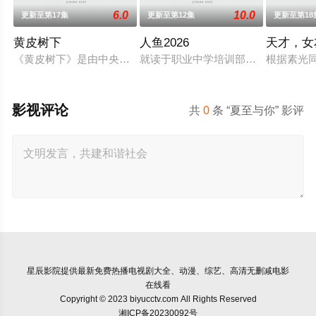
6.0
10.0
更新至第17集
更新至第12集
更新至第18
黄皮树下
人鱼2026
天才，女
《黄皮树下》是由中央广播电视总台农业农村节目中心联合中共
就读于职业中学培训部的花季女生苏
根据素光
影视评论
共
0
条 “夏至与你” 影评
星辰影院
提供最新免费热播电视剧大全、动漫、综艺、高清无删减电影
在线看
Copyright © 2023 biyucctv.com All Rights Reserved
湘ICP备20230092号