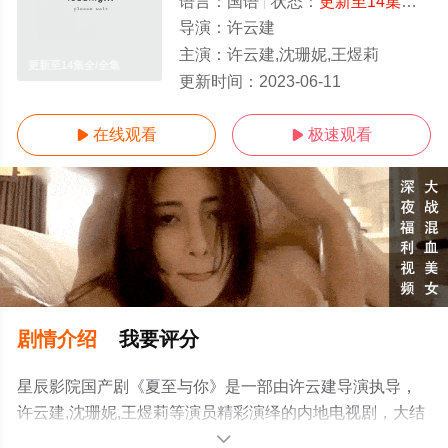
语言：
国语
状态：
更新至14集全
- 
导演：
许云建
主演：
许云建,沈珊妮,王煜莉
更新至14集全/全集
更新时间：
2023-06-11
在线观看
极速观看


剧情介绍
我要评分
星辰影院国产剧《夏至与你》是一部由许云建导演执导，
许云建,沈珊妮,王煜莉等演员精彩演绎的内地电视剧，大结
局剧情已揭晓（更新至14集全），免费观看高清未删减完
