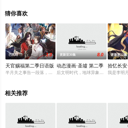
豆瓣动漫、电视猫或剧情网等平台了解。
猜你喜欢
3.0
8.0
已完结
更新至30集
更新第12集
天官赐福第二季日语版
动态漫画·圣墟 第二季
拾忆长安
半月关之事告一段落，谢怜受神武大帝君吾的传唤回天庭述职，
后文明时代，地球异象频发，名山大
我是李明
相关推荐