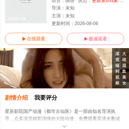
语言：
国语
状态：
更新第201集
- 免费在线观看
导演：
未知
主演：
未知
更新第201集
更新时间：
2026-08-06
在线观看
极速观看


剧情介绍
我要评分
星辰影院国产动漫《都市古仙医》是一部由知名导演执
导，众多演员精彩演绎的大陆动漫，免费观看高清未删减
完整版动漫全集就上星辰电影院，更多剧情信息可移步至
