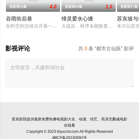
4.0
1.0
更新第02集
更新第02集
更新第17集
谷雨街后巷
缔灵爱水心缠
苏东坡与
在时空的交错点开着一间酒馆——谷雨街后巷。 无论城市的角落
大战后，秩序未能恢复，世界陷入混
本片以苏
影视评论
共
0
条 “都市古仙医” 影评
星辰影院
提供最新免费热播电视剧大全、动漫、综艺、高清无删减电影
在线看
Copyright © 2023 biyucctv.com All Rights Reserved
湘ICP备20230092号