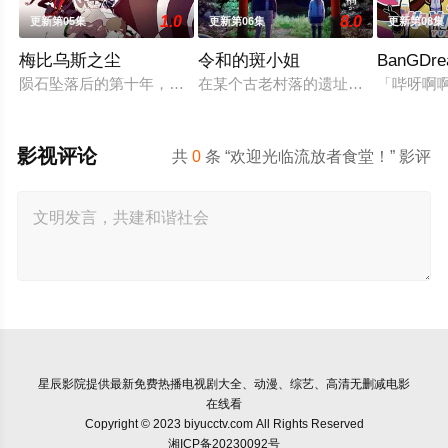
1.0
8.0
更新第05集
更新第06集
更新第08集
梅比乌斯之尘
令和的斑小姐
BanGDr
陨石坠落后的第十年，由于巨大结晶释放出的神秘粒子“梅比乌斯
在某个古老村落的遗址深处，那一片
「哔呀啊
影视评论
共
0
条 “欢迎光临流放者食堂！” 影评
星辰影院
提供最新免费热播电视剧大全、动漫、综艺、高清无删减电影
在线看
Copyright © 2023 biyucctv.com All Rights Reserved
湘ICP备20230092号