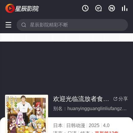






欢迎光临流放者食堂！
分享

别名：huanyingguanglinliufangzheshitang
日本
日韩动漫
2025
4.0