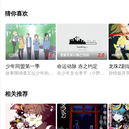
漫，免费观看高清未删减完整版动漫全集就上星辰电影
院，更多剧情信息可移步至豆瓣动漫、电视猫或剧情网等
猜你喜欢
平台了解。
4.0
2.0
已完结
更新至第12集已完结
HD中字
少年同盟第一季
命运动脉 赤之约定
龙珠Z剧
故事围绕着五位少年的校园生活展开，双胞胎兄弟浅羽悠太和佑
在少年支仓孝平（小野大辅 配音）
孙悟饭开
相关推荐