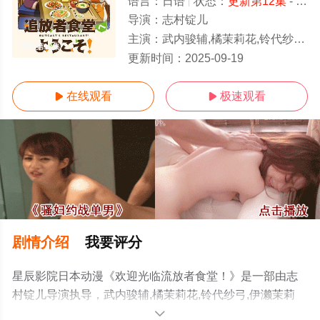
语言：
日语
状态：
更新第12集
- 免费在线观看
导演：
志村锭儿
主演：
武内骏辅,橘茉莉花,铃代纱弓,伊濑茉莉也,松田飒水,铃木崚汰,安济知佳
更新第12集
更新时间：
2025-09-19
在线观看
极速观看


剧情介绍
我要评分
星辰影院日本动漫《欢迎光临流放者食堂！》是一部由志
村锭儿导演执导，武内骏辅,橘茉莉花,铃代纱弓,伊濑茉莉
也,松田飒水,铃木崚汰,安济知佳等演员精彩演绎的日本动
