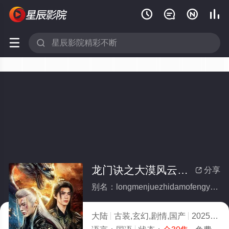






龙门诀之大漠风云变(全集)
分享

别名：longmenjuezhidamofengyunbian
大陆
古装,玄幻,剧情,国产
2025
4.0