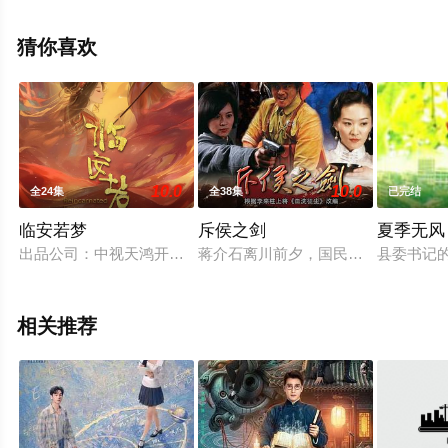
集），免费观看高清未删减完整版电视剧全集就上星辰电
影院，热播电视剧提前免费观看，更多剧情信息可移步至
猜你喜欢
豆瓣电视剧、电视猫或剧情网等平台了解。
10.0
10.0
全24集
全38集
已完结
临安若梦
斥侯之剑
夏季无风
出品公司：中视天鸿开机时间：7月末拍摄地点：横店项目周期：
蒋介石离川前夕，国民党制定了《川
县委书记
相关推荐