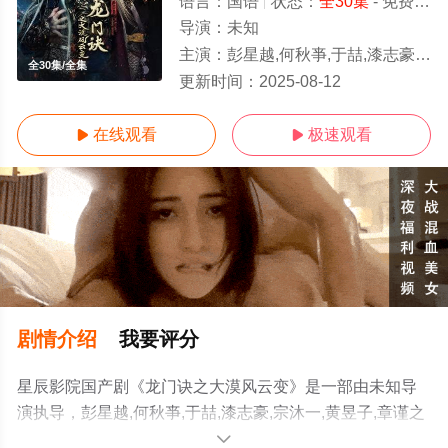
语言：
国语
状态：
全30集
- 免费在线观看
导演：
未知
主演：
彭星越,何秋亊,于喆,漆志豪,宗沐一,黄昱子,章谨之
全30集/全集
更新时间：
2025-08-12
在线观看
极速观看


剧情介绍
我要评分
星辰影院国产剧《龙门诀之大漠风云变》是一部由未知导
演执导，彭星越,何秋亊,于喆,漆志豪,宗沐一,黄昱子,章谨之
等演员精彩演绎的大陆电视剧，大结局剧情已揭晓（全30
