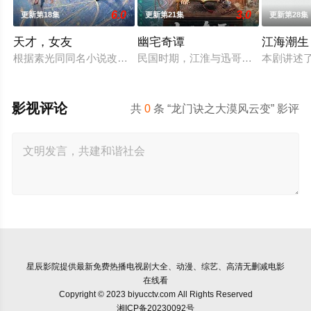
6.0
3.0
更新第18集
更新第21集
更新第28集
天才，女友
幽宅奇谭
江海潮生
根据素光同同名小说改编。江逾白长大以后，林知夏忽然对他说：
民国时期，江淮与迅哥组成说书班子，
本剧讲述
影视评论
共
0
条 “龙门诀之大漠风云变” 影评
星辰影院
提供最新免费热播电视剧大全、动漫、综艺、高清无删减电影
在线看
Copyright © 2023 biyucctv.com All Rights Reserved
湘ICP备20230092号