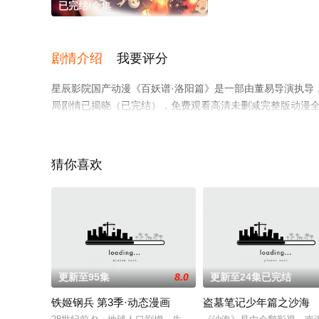
已完结/全集
剧情介绍
我要评分
星辰影院国产动漫《百妖谱·洛阳篇》是一部由董易导演执导，
局剧情已揭晓（已完结），免费观看高清未删减完整版动漫
台了解。
猜你喜欢
更新至95集
8.0
更新至24集已完结
铁姬钢兵 第3季·动态漫画
盗墓笔记少年篇之沙海