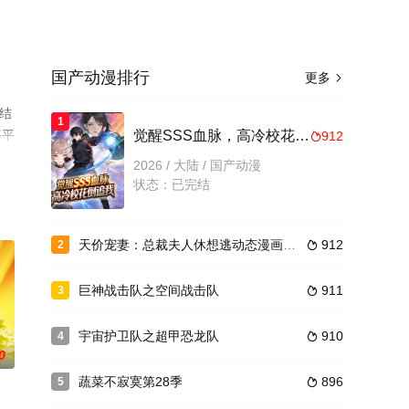
国产动漫排行
更多

结
1
等平
觉醒SSS血脉，高冷校花倒追我动态漫画
912

2026 / 大陆 / 国产动漫
状态：已完结
天价宠妻：总裁夫人休想逃动态漫画第4季
912
2

巨神战击队之空间战击队
911
3

宇宙护卫队之超甲恐龙队
910
4

0
蔬菜不寂寞第28季
896
5
