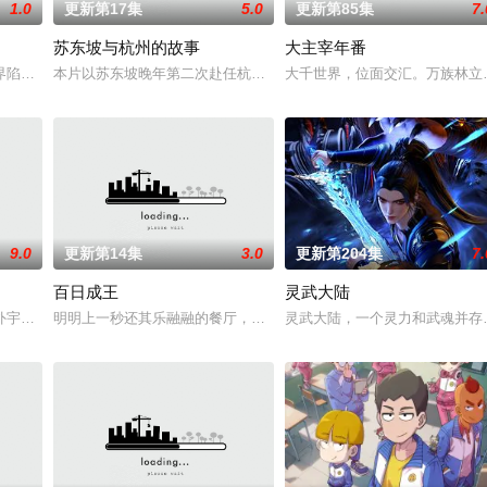
1.0
更新第17集
5.0
更新第85集
7.
苏东坡与杭州的故事
大主宰年番
，还是繁星坠落的荒漠，
界陷入混乱。混沌从深渊崛起，黑暗如潮水般吞噬大地……缔默完
本片以苏东坡晚年第二次赴任杭州，与老友佛印（一心想将苏东坡渡
大千世界，位面交汇。万族林立
9.0
更新第14集
3.0
更新第204集
7.
百日成王
灵武大陆
誓言，以镜湖道院为起点，凭
外宇宙，两个宇宙彼此为敌，域外宇宙由天魔统治，域内宇宙分为
明明上一秒还其乐融融的餐厅，下一秒竟然血流成河……明明是爱民
灵武大陆，一个灵力和武魂并存