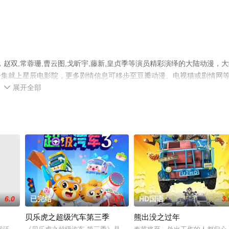
赵双,常蓉珊,曹云图,戈昕宇,藤新,皇贞季等演员精彩演绎的大陆动漫，大
全集就上星辰电影院，更多剧情信息可移步至豆瓣动漫、电视猫或剧情网
展开全部

6.0
已完结
1.0
HD国语
3.
贝乐虎之超级汽车第三季
熊出没之过年