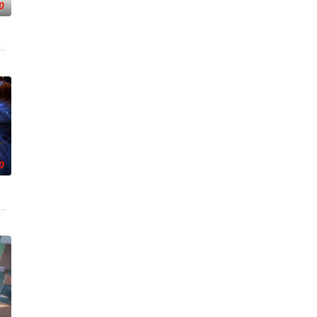
0
入佛门）、辽国女粉丝耶
，群英荟萃。一位位来自下位面的天之至尊，在这无尽世界，
0
如子的君王下一秒竟然变
的世界，灵修一念动山河，武者徒手撕天地。星辰镇昔日天才