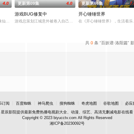
4.0
更新第09集
4.0
更新第66集
7.
游戏BUG修复中
开心锤锤世界
界，拿玩家当走狗，收世界主
诛仙图而遭人暗算，残魂沉睡万年之后，在天运大陆南云帝国有名
游戏总策划江城意外被卷入自己设计的《诸神黄昏》游戏世界，与觉醒
在《开心锤锤世界》，生活着乐
共
0
条 “百妖谱·洛阳篇” 
S订阅
百度蜘蛛
神马爬虫
搜狗蜘蛛
奇虎地图
谷歌地图
必应
星辰影院
提供最新免费热播电视剧大全、动漫、综艺、高清无删减电影在线看
Copyright © 2023 biyucctv.com All Rights Reserved
湘ICP备20230092号