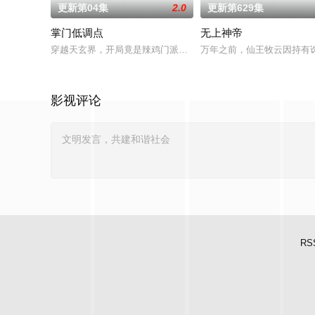
更新第04集
2.0
更新第629集
掌门低调点
无上神帝
穿越天玄界，开局竟是辣鸡门派掌门人！都市氪金人重生游戏异
万年之前，仙王牧云因持有
影视评论
RS