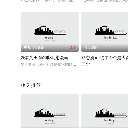
28世纪前夕，地球人口剧增，生存资源极度匮乏，在人类星际移
《沙海》是由企鹅影视、南
更新至60集
1.0
全55集
妖者为王 第2季·动态漫画
动态漫画·徒弟个个是大佬
二季
少年萧浪，从小和双腿残疾的姑姑、捡来的弟弟相依为命，他怀
收服十万年前的诸天大佬们
相关推荐