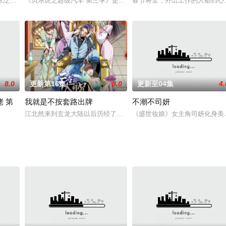
民初步阶段，为抢夺地外资
派泛娱、视骊制作联合出品，吴磊、秦昊、张萌、杨蓉、张铭恩、
《贝乐虎之超级汽车 第三季》是由“贝乐虎”品牌延续之前的二季，升
春节将至，外出工作的人都归心
8.0
更新第16集
8.0
更新至04集
4.
 第
我就是不按套路出牌
不潮不司妍
着救治姑姑的心愿四处奔走，
江北然来到玄龙大陆以后历经了人情冷暖，逐渐摸索到了在这个世界
《盛世妆娘》女主角司妍化身美
为徒，并拯救她们，修复崩坏的时间线，高冷道尊带领女徒弟们的