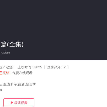
篇(全集)
ngpian
国产动漫
上映时间：
2025
豆瓣评分：
2.0
已完结
- 免费在线观看
云图,戈昕宇,藤新,皇贞季
08
极速观看
