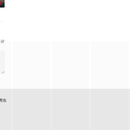
0
自我意识的最终BOS
观善良的少年锤锤和他性格各异的家人朋友们，他们在日常琐
影评
爬虫