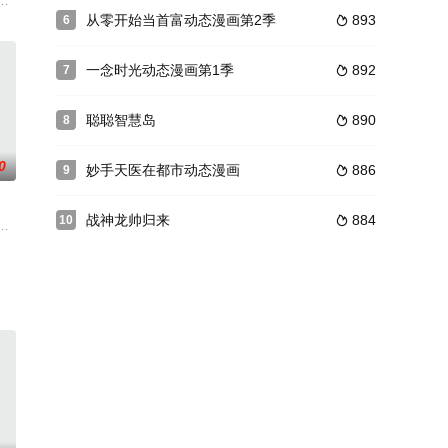
级打造的一部汽车主
似箭，匆匆赶回家中和亲人团聚。光头强（谭笑 配音）因为
从零开始当首富动态漫画第2季
893
6

一念时光动态漫画第1季
892
7

聪聪智慧岛
890
8

0
妙手天医在都市动态漫画
886
9

战神龙帅归来
884
10

的生存法则，后被归心宗
妆博主，带你玩转美妆世界！这里有很多美妆的干货技巧呦~