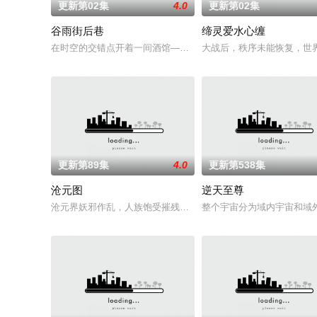
更新第02集
4.0
更新第02集
谷雨街后巷
缔灵爱水心缠
在时空的交错点开着一间酒馆——谷雨街后巷。 无论城市的角落
大战后，秩序未能恢复，世
更新第89集
4.0
更新第538集
沧元图
逆天至尊
沧元界妖邪作乱，人族饱受摧残，主角孟川自小立下为母复仇的
整个宇宙分为域内宇宙和域