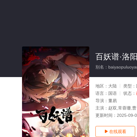
百妖谱·洛阳
别名：baiyaopuluoya
地区：
大陆
类型：
语言：
国语
状态：
导演：
董易
主演：
赵双,常蓉珊,曹
更新时间：
2025-09-
在线观看
