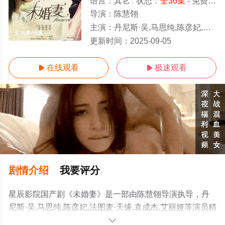
语言：
其它
状态：
全36集
- 免费在线观看
导演：
陈慧翎
主演：
丹尼斯·吴,马思纯,陈彦妃,法图麦·天缘,袁成杰,艾丽娅
全36集/全集
更新时间：
2025-09-05
在线观看
极速观看


剧情介绍
我要评分
星辰影院国产剧《未婚妻》是一部由陈慧翎导演执导，丹
尼斯·吴,马思纯,陈彦妃,法图麦·天缘,袁成杰,艾丽娅等演员精
彩演绎的大陆电视剧，大结局剧情已揭晓（全36集），免
