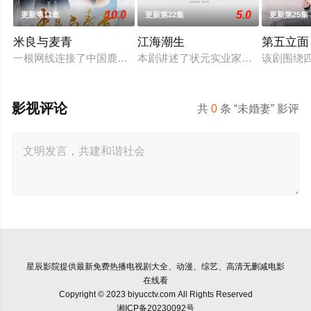
10.0
5.0
更新第11集
更新第22集
更新第25集
米良与麦青
江海潮生
第五立面
一根网线连接了中国鹿鸣村和英国牛津，麦香通过视频向米良宣
本剧讲述了状元实业家张謇创办大生
该剧围绕
影视评论
共
0
条 “未婚妻” 影评
星辰影院
提供最新免费热播电视剧大全、动漫、综艺、高清无删减电影
在线看
Copyright © 2023 biyucctv.com All Rights Reserved
湘ICP备20230092号