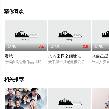
费观看高清未删减完整版电视剧全集就上星辰电影院，热
播电视剧提前免费观看，更多剧情信息可移步至豆瓣电视
猜你喜欢
剧、电视猫或剧情网等平台了解。
7.0
2.0
全22集
全18集
全15集
漫城
大内密探之姻缘劫
来自星星
改编自饶雪漫作品《我不是坏女生》。因自卑而习惯用谎言保护
天下第一月老无极公子举办姻缘节为
外星人安
相关推荐