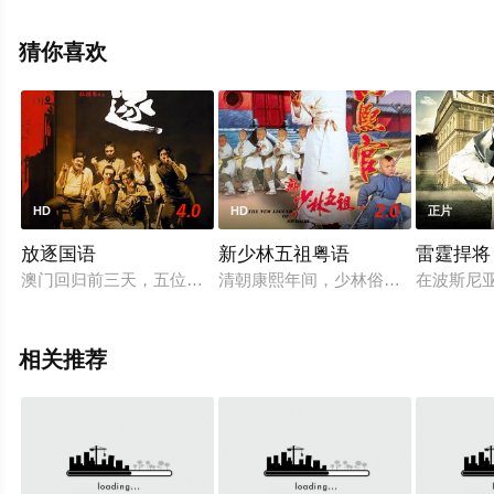
德华,贾伦·米切尔,Dawson,Towery,泰勒·加尔平,小斯坦利·
怀特,Jonny,Bullard等演员精彩演绎的美国电影，免费观看
猜你喜欢
高清未删减完整版电影大全就上星辰电影院，更多剧情信
息可移步至豆瓣电影、电视猫或剧情网等平台了解。
4.0
2.0
HD
HD
正片
放逐国语
新少林五祖粤语
雷霆捍将
澳门回归前三天，五位情深意重的杀手。杀手阿和(张家辉饰)与妻
清朝康熙年间，少林俗家弟子洪熙官
在波斯尼
相关推荐