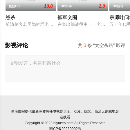
10.0
2.0
更新HD
HD中字
HD国语
怒杀
孤军突围
宗师叶问2
前清刺客老吴隐姓埋名于药铺，却为守护单亲母女小茜和依依，
在突出部战役中，一名负伤的美军士
五十年代
影视评论
共
0
条 “太空杀路” 影评
星辰影院
提供最新免费热播电视剧大全、动漫、综艺、高清无删减电影
在线看
Copyright © 2023 biyucctv.com All Rights Reserved
湘ICP备20230092号