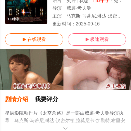
语言：
英语
状态：
HD中字
- 免费在线观看
导演：
威廉·考夫曼
主演：
马克斯·马蒂尼,琳达·汉密尔顿,拉莫尼卡·加勒特,布里安娜·希德布兰德,迈克尔·埃尔比,David,B.,Mead
HD中字
更新时间：
2025-09-16
在线观看
极速观看


剧情介绍
我要评分
星辰影院动作片《太空杀路》是一部由威廉·考夫曼导演执
导，马克斯·马蒂尼,琳达·汉密尔顿,拉莫尼卡·加勒特,布里安
娜·希德布兰德,迈克尔·埃尔比,David,B.,Meadows,林德·爱
