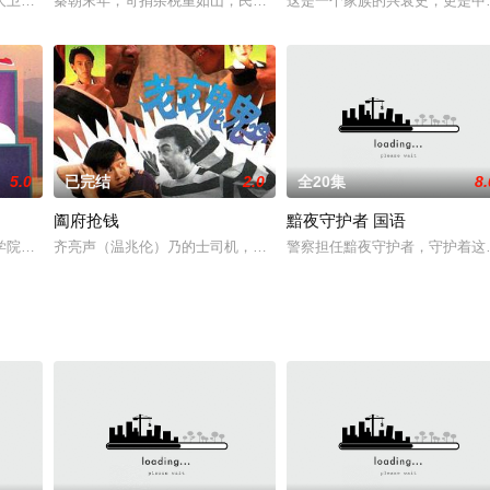
龙姜大卫艾威杨淇
秦朝末年，苛捐杂税重如山，民不聊生。富家千金吕雉（张可颐 饰）
这是一个家族的兴衰史，更是中
5.0
已完结
2.0
全20集
8.
阖府抢钱
黯夜守护者 国语
学院，与邻居张顺品（林嘉华）俱热爱踢足球，结为好友，两人同
齐亮声（温兆伦）乃的士司机，为人踏实，与母（苏杏璇）相依为命
警察担任黯夜守护者，守护着这