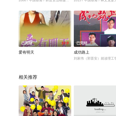
2006 / 中国香港 / 郭晋安伍咏薇黎耀祥苏志威
2015 / 中国香港 / 林文
已完结
10.0
已完结
爱有明天
成功路上
刘家伟（郭晋安）就读理工
相关推荐