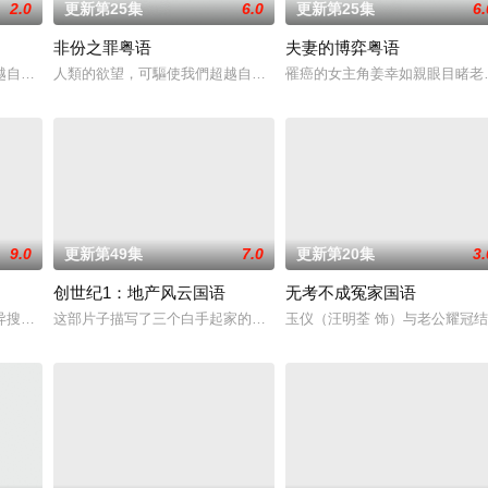
2.0
更新第25集
6.0
更新第25集
6.
非份之罪粤语
夫妻的博弈粤语
愛．回家之開心速遞》，「過
越自我，然而，當欲望失控，過份貪圖金錢與權勢、追求不屬於自
人類的欲望，可驅使我們超越自我，然而，當欲望失控，過份貪圖金
罹癌的女主角姜幸如親眼目睹老
9.0
更新第49集
7.0
更新第20集
3.
创世纪1：地产风云国语
无考不成冤家国语
兩人狠下毒手。坎坷的她竟然
异搜店》，以3位年青演员陈晓华、何广沛、吴业坤担正主演，故
这部片子描写了三个白手起家的好兄弟的创业故事和其中的恩怨情仇。
玉仪（汪明荃 饰）与老公耀冠