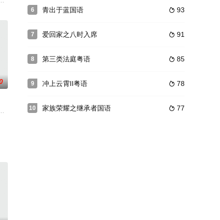
虽为女儿身，却胸怀大
国汽车产业的兴衰史。华家三兄弟，文翰（刘松仁 饰）、文
青出于蓝国语
93
6

爱回家之八时入席
91
7

第三类法庭粤语
85
8

0
冲上云霄II粤语
78
9

家族荣耀之继承者国语
77
10

。尚天堂（张卫健）为好
个城市，亦透过不同案件，揭示案中人背后的故事，探索社会