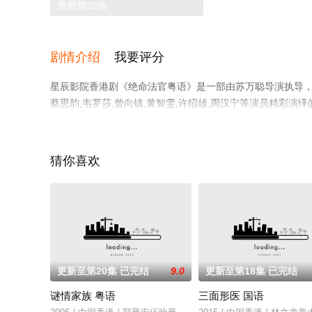
更新第20集
剧情介绍
我要评分
星辰影院香港剧《绝命法官粤语》是一部由苏万聪导演执导，张家辉
蔡思韵,韦罗莎,曾向镇,黄智雯,许绍雄,周汉宁等演员精彩
播电视剧提前免费观看，更多剧情信息可移步至豆瓣电视剧
猜你喜欢
更新至第20集 已完结
9.0
更新至第18集 已完结
谜情家族 粤语
三面形医 国语