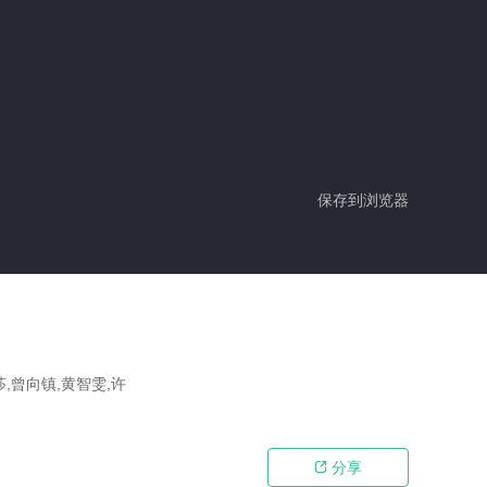
保存到浏览器
莎,曾向镇,黄智雯,许
分享
