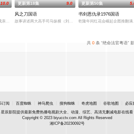
10.0
更新第18集
9.0
更新第50集
5.
风之刀国语
书剑恩仇录1976国语
邻右里间的嬉笑怒骂，从而体
亲的甄宓（蔡少芬 饰），意外为曹植（马浚伟 饰）救于曹丕
故事讲述两大高手司马纵横（刘江）与洪震（罗乐林）决战，横打败
乾隆年间红花会崛起企图推翻满
共
0
条 “绝命法官粤语” 
S订阅
百度蜘蛛
神马爬虫
搜狗蜘蛛
奇虎地图
谷歌地图
必应
星辰影院
提供最新免费热播电视剧大全、动漫、综艺、高清无删减电影在线看
Copyright © 2023 biyucctv.com All Rights Reserved
湘ICP备20230092号