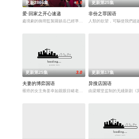
更新2866集
8.0
更新第25集
爱·回家之开心速递
非份之罪国语
處境劇的御用監製羅鎮岳已經準備開拍新一套處境劇，暫定叫《
人類的欲望，可驅使我們超
更新第25集
3.0
更新第17集
夫妻的博弈国语
异搜店国语
罹癌的女主角姜幸如親眼目睹老公和她唯一的閨蜜的姦情，慘遭
由梁耀坚监制的无綫新剧《