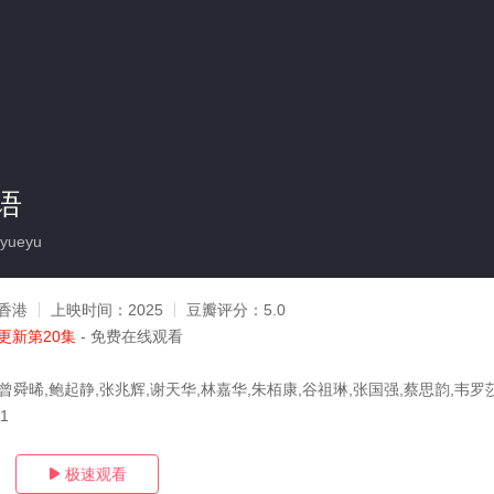
语
yueyu
香港
上映时间：
2025
豆瓣评分：
5.0
更新第20集
- 免费在线观看
曾舜晞,鲍起静,张兆辉,谢天华,林嘉华,朱栢康,谷祖琳,张国强,蔡思韵,韦罗
11
极速观看
