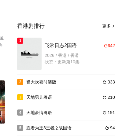
香港剧排行
更多

强,
1
热
飞常日志2国语
642

2026 / 香港 / 香港
状态：更新第10集
皆大欢喜时装版
333
2

天地男儿粤语
210
3

天地豪情粤语
191
4

0
胜者为王3王者之战国语
94
5
