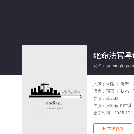
绝命法官粤
别名：juemingfaguan
地区：
大陆
类型：
语言：
国语
状态：
导演：
苏万聪
主演：
张家辉,胡杏儿,
更新时间：
2025-10-
在线观看
