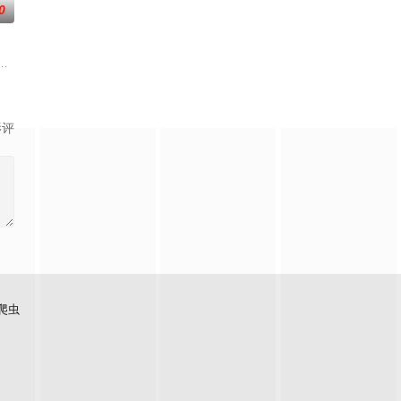
0
震，废其武功，将他送往
清统治红花会总航主于万亭偷入禁宫告以乾隆（郑少秋）本乃
影评
爬虫