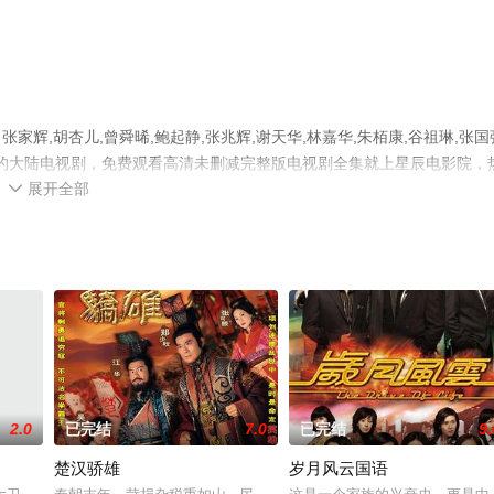
,胡杏儿,曾舜晞,鲍起静,张兆辉,谢天华,林嘉华,朱栢康,谷祖琳,张国
演绎的大陆电视剧，免费观看高清未删减完整版电视剧全集就上星辰电影院，
展开全部
、电视猫或剧情网等平台了解。

2.0
已完结
7.0
已完结
9.
楚汉骄雄
岁月风云国语