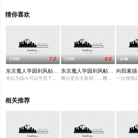
整版动漫全集就上星辰电影院，更多剧情信息可移步至豆
瓣动漫、电视猫或剧情网等平台了解。
猜你喜欢
7.0
6.0
已完结
已完结
全2集
东京魔人学园剑风贴 龙龙第二幕
东京魔人学园剑风帖 龙龙
向阳素描
本以为战斗可以平息下来的真神学园"打鬼部"的成员们,没想到迎
舞台是东京新宿……樱花盛开的季节
一位憧憬
相关推荐