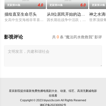
4.0
6.0
更新第06集
更新第06集
更新第18集
描绘直至生命尽头
从0位居民开始的边境领主大人
神之水滴
女高中生安海相非常喜欢看漫画，尤其是 ☆野0 的《机器太与狸
因长期在战争中活跃，而被称为〝救
世界顶级
影视评论
共
0
条 “魔法药水救救我” 影评
星辰影院
提供最新免费热播电视剧大全、动漫、综艺、高清无删减电影
在线看
Copyright © 2023 biyucctv.com All Rights Reserved
湘ICP备20230092号