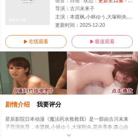
语言：
日语
状态：
更新至12集
- 免费在线观看
导演：
古川未来子
主演：
本渡枫,小林ゆう,大塚刚央,花井美春,森山由梨佳
更新至12集
更新时间：
2025-12-20
在线观看
极速观看


剧情介绍
我要评分
星辰影院日本动漫《魔法药水救救我》是一部由古川未来
子导演执导，本渡枫,小林ゆう,大塚刚央,花井美春,森山由
梨佳等演员精彩演绎的日本动漫，免费观看高清未删减完
