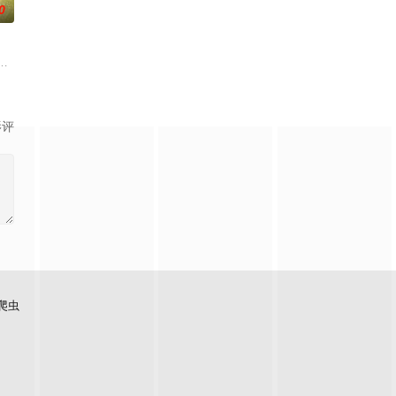
0
婚不结了。鹿鸣村开了锅
总台农业农村节目中心联合中共郁南县委、郁南县人民政府共
影评
爬虫