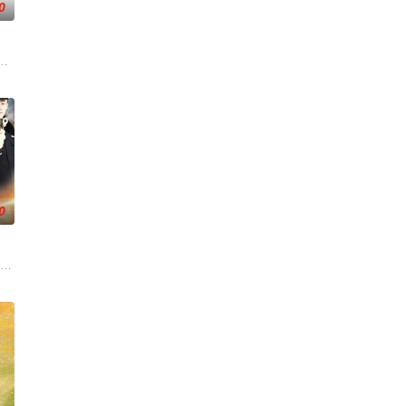
0
圆（姜贞羽 饰）因意
事——用一场精心策划的“夏令营”完成复仇的受害者；临终
0
在复杂局势中坚守初心、
崇霄饰演）为代表的冀北市公安刑警用自己 的超凡的智慧与