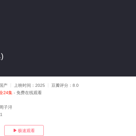
)
国产
上映时间：
2025
豆瓣评分：
8.0
全24集
- 免费在线观看
,周子浔
21
极速观看
