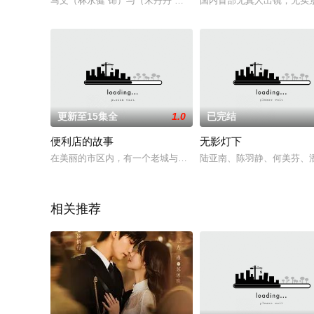
马文（林永健 饰）与（宋丹丹 饰）离婚后因房子的原因仍住在
国内首部无真人出镜，无实景
更新至15集全
1.0
已完结
便利店的故事
无影灯下
在美丽的市区内，有一个老城与新城结合之地，人称巴适小区，
陆亚南、陈羽静、何美芬、
相关推荐