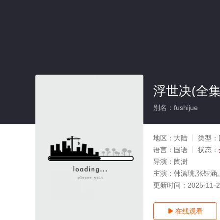
浮世决(全集
别名：fushijue
地区：
大陆
类型：
语言：
国语
状态：
导演：
陶澍
主演：
韩潇珧,张钰涵
更新时间：
2025-11-
在线观看
