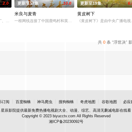
2.0
更新至17集
10.0
更新至19集
6.
米良与麦青
黄皮树下
进士科三元及第入翰林院的奇
、使用由“中国准备银行”发行的伪钞货币。根据党中央指示，
一根网线连接了中国鹿鸣村和英国牛津，麦香通过视频向米良宣告：
《黄皮树下》是由中央广播电视
共
0
条 “浮世决” 
S订阅
百度蜘蛛
神马爬虫
搜狗蜘蛛
奇虎地图
谷歌地图
必应
星辰影院
提供最新免费热播电视剧大全、动漫、综艺、高清无删减电影在线看
Copyright © 2023 biyucctv.com All Rights Reserved
湘ICP备20230092号