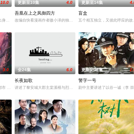
10.0
更新至10集
4.0
更新至14集
4.
吾凰在上之凤御四方
盲盒
枪口相对、父母冤案、连环下
出身草莽，却心怀壮志，他结识了遭人诬陷私通的世家名媛小姐傅
改编自快看漫画作者嗷小泽的独家连载漫画《吾凰在上》。现代少女奚
五个相互独立，又彼此呼应的故
3.0
全24集
6.0
更新至30集
2.
长夜如歌
警字一号
血少帅许又安与昆曲名伶荣筱
 都市 海南越酷文化传媒有限公司
讲述了黎安城大郡主棠溪槿与烈云峥之间曲折动人的情感，以及他们
剧中主要讲述了以谷一诚（李 