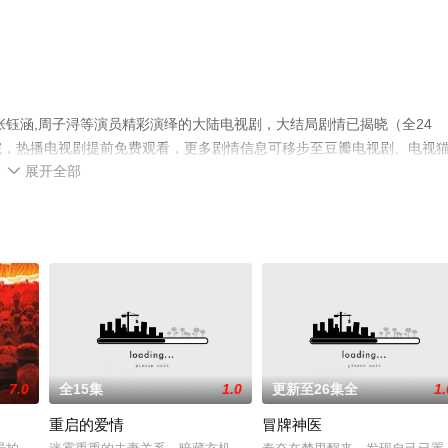
张钰涵,周子浔等演员精彩演绎的大陆电视剧，大结局剧情已揭晓（全24
院，热播电视剧提前免费观看，更多剧情信息可移步至豆瓣电视剧、电视
展开全部

7.0
全15集
1.0
更新至26集全
1.
重启的爱情
冒牌神医