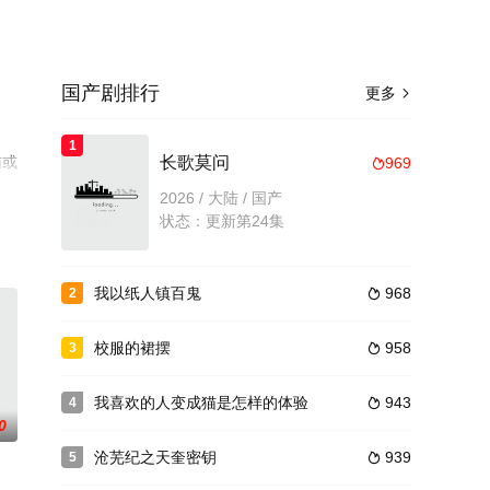
国产剧排行
更多

1
猫或
长歌莫问
969

2026 / 大陆 / 国产
状态：更新第24集
我以纸人镇百鬼
968
2

校服的裙摆
958
3

我喜欢的人变成猫是怎样的体验
943
4

0
沧芜纪之天奎密钥
939
5
