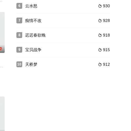
还是连环凶手？
身于民国的某间豪宅，身上还穿着上实验课时的防护服，而身
云水怒
930
6

痴情不改
928
7

迟迟春欲晚
918
8

0
宝贝战争
915
9

天桥梦
912
10

众多，昔日高雅去处的文
围绕国仓粮食，接连出现“火龙烧仓”、“阴兵借粮”、