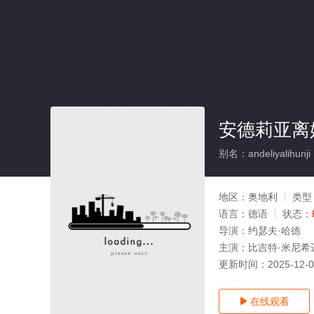
安德莉亚离
别名：andeliyalihunji
地区：
奥地利
类型
语言：
德语
状态：
导演：
约瑟夫·哈德
主演：
比吉特·米尼希
更新时间：
2025-12-
在线观看
