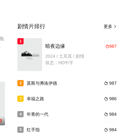
剧情片排行
更多

伯,
1
,
暗夜边缘
987

，
2024 / 土耳其 / 剧情
状态：HD中字
莫斯与弗洛伊德
987
2

幸福之路
986
3

年青的一代
984
4

0
红手指
984
5
