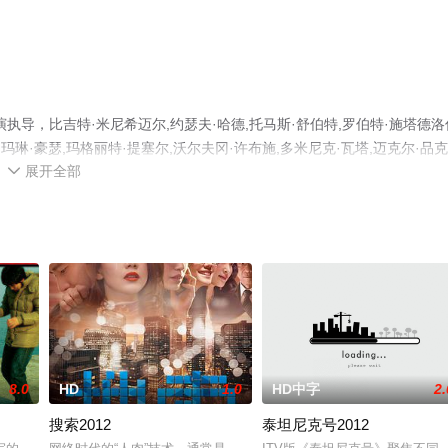
导，比吉特·米尼希迈尔,约瑟夫·哈德,托马斯·舒伯特,罗伯特·施塔德洛
玛琳·豪瑟,玛格丽特·提塞尔,沃尔夫冈·许布施,多米尼克·瓦塔,迈克尔·品克
展开全部
精彩演绎的奥地利电影，免费观看高清未删减完整版电影大全就上星辰电影院

解。
8.0
HD
1.0
HD中字
2.
搜索2012
泰坦尼克号2012