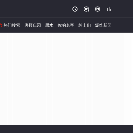




热门搜索
唐顿庄园
黑水
你的名字
绅士们
爆炸新闻
