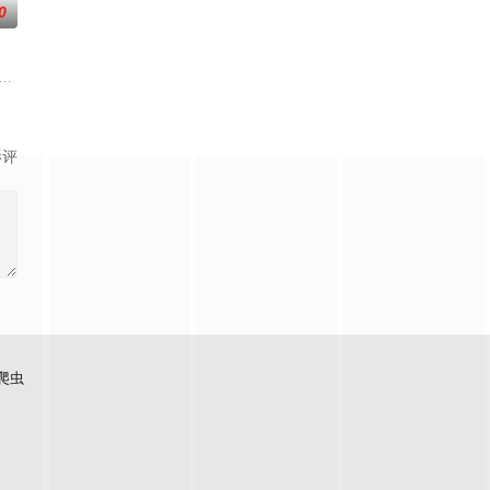
0
天里相识并成为好朋友，
年中央苏区第五次反围剿失败，红六军团奉命西征，进入贵
影评
爬虫