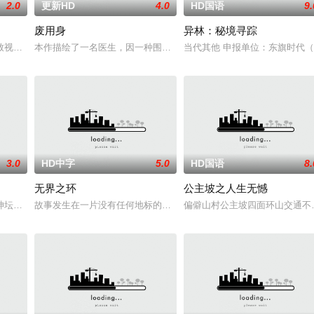
2.0
更新HD
4.0
HD国语
9.
废用身
异林：秘境寻踪
人们来到那里展开一段魔法般
致视力逐渐丧失的摄影师瑞真展开。在面对跨越视力障碍、好不容
本作描绘了一名医生，因一种围绕“废用身”——因瘫痪等原因已无恢
当代其他 申报单位：东旗时代
3.0
HD中字
5.0
HD国语
8.
无界之环
公主坡之人生无憾
神坛。被那微不足道的成就麻醉过后他该如何面对现实，能改变他
故事发生在一片没有任何地标的荒漠中。一条铁丝网将两个虚构国家
偏僻山村公主坡四面环山交通不
组的训犬员青叶一平（