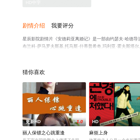
HD中字
剧情介绍
我要评分
星辰影院剧情片《安德莉亚离婚记》是一部由约瑟夫·哈德导演执
布兰科·萨马罗夫斯基,托马斯·什蒂普希奇,玛利亚·霍夫斯塔尔,
卡尔·莱奥波德·福特莱纳,格哈德·豪本伯格,迈克尔等演员
更多剧情信息可移步至豆瓣电影、电视猫或剧情网等平台了
猜你喜欢
更新HD
1.0
HD
丽人保镖之心跳重逢
麻烦上身