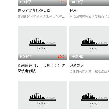
HD中字
3.0
HD中字
奇怪的零食店钱天堂
眼眸
该剧讲述神秘的主人洪子卖能够实现人们愿望的神秘零食，以及
围绕因患有家族遗传病而导
HD中字
10.0
更新HD
奥莉佛是狗，（天哪！！）这
追梦险途
家伙电影版
曾经的商界天才，被迫跌落
改编自2021年在NHK播出的同名剧集，只有狭间县警鉴识科警犬