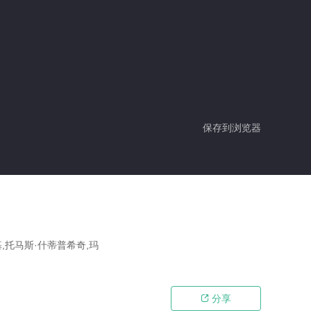
保存到浏览器
,托马斯·什蒂普希奇,玛
分享
