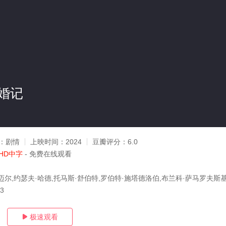
婚记
：
剧情
上映时间：
2024
豆瓣评分：
6.0
HD中字
- 免费在线观看
迈尔,约瑟夫·哈德,托马斯·舒伯特,罗伯特·施塔德洛伯,布兰科·萨马罗夫斯基
03
极速观看
