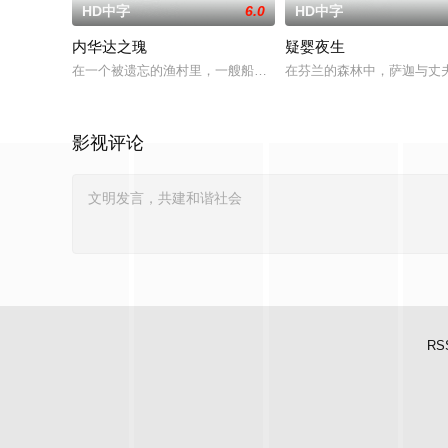
HD中字
6.0
HD中字
内华达之瑰
疑婴夜生
在一个被遗忘的渔村里，一艘船神秘地出现在旧港口。“内华达之
在芬兰的森林中，萨迦与丈
影视评论
RS