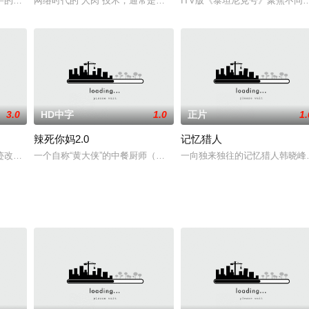
得知兰汀儿身处被粉丝跟踪的
宇的三流诗人，除了创作，物质匮乏。他和小他三岁的女友尤娜之
网络时代的“人肉”技术，通常是娱乐大众的利器，但很不幸，它也可
ITV版《泰坦尼克号》聚焦不
3.0
HD中字
1.0
正片
1.
辣死你妈2.0
记忆猎人
居住在岸边的船屋，他们生活
改编，讲述老人孝老爱亲高尚品德的感人故事。65年前，17
一个自称“黄大侠”的中餐厨师（黄明志饰），狂妄自大，从中国学厨
一向独来独往的记忆猎人韩晓峰