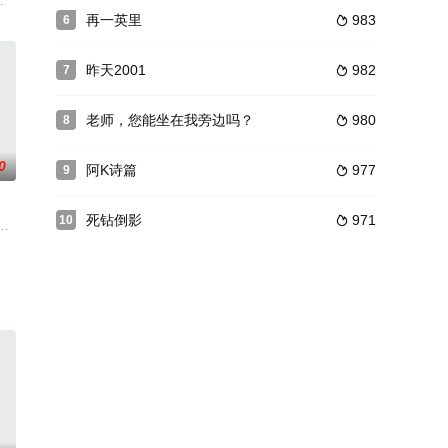
能成为一种杀人工具。
同的阶层的乘客、船员，通过多视角来展现泰坦尼克号当时的
再一英里
983
6

昨天2001
982
7

老师，您能坐在我旁边吗？
980
8

0
阿K诗篇
977
9

死钻倒影
971
10

毕业归国之后开了一家
，在遇到冷漠女猎人墨影后，被卷入了一场关于5年前记忆植