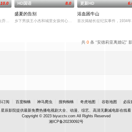
10.0
HD国语
8.0
更新HD
6.
盛夏的告别
浴血困牛山
瑰”号三十年前曾全员遇难
夫乔恩迎来了为人父母的新篇章。然而萨迦的喜悦被一股令人发寒
乡下男孩王小杰和城里女孩何心琪都有着复杂的家庭，他们在一个夏
首次揭秘长征纪实事件，1934
共
0
条 “安德莉亚离婚记” 
S订阅
百度蜘蛛
神马爬虫
搜狗蜘蛛
奇虎地图
谷歌地图
必应
星辰影院
提供最新免费热播电视剧大全、动漫、综艺、高清无删减电影在线看
Copyright © 2023 biyucctv.com All Rights Reserved
湘ICP备20230092号