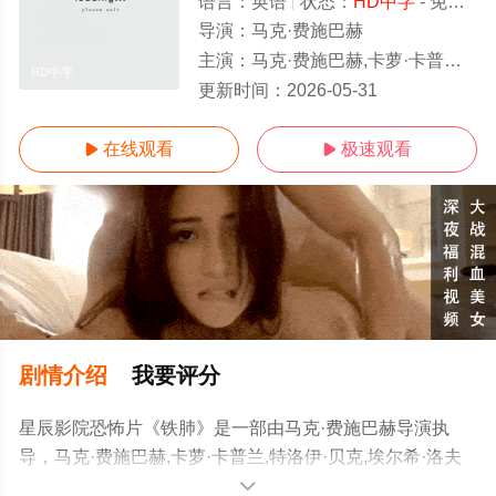
语言：
英语
状态：
HD中字
- 免费在线观看
导演：
马克·费施巴赫
主演：
马克·费施巴赫,卡萝·卡普兰,特洛伊·贝克,埃尔希·洛夫洛克,艾丽·拉蒙特,Dave,Pettitt,I
HD中字
更新时间：
2026-05-31
在线观看
极速观看


剧情介绍
我要评分
星辰影院恐怖片《铁肺》是一部由马克·费施巴赫导演执
导，马克·费施巴赫,卡萝·卡普兰,特洛伊·贝克,埃尔希·洛夫
洛克,艾丽·拉蒙
