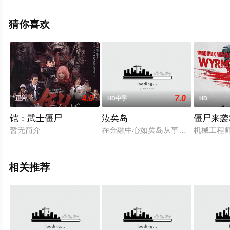
特,Dave,Pettitt,Isaac,McKee,Asher,Wagh,Kazuki,Jalal,阿
拉娜·皮尔斯,Seán,McLoughlin,David,Szymansk等演员精
猜你喜欢
彩演绎的美国电影，免费观看高清未删减完整版电影大全
就上星辰电影院，更多剧情信息可移步至豆瓣电影、电视
猫或剧情网等平台了解。
4.0
7.0
正片
HD中字
HD
铠：武士僵尸
汝矣岛
僵尸来袭2
暂无简介
在金融中心如矣岛从事股票基金工作
机械工程师巴
相关推荐