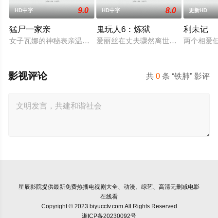
9.0
8.0
HD中字
HD中字
更新HD
猛尸一家亲
鬼玩人6：炼狱
利未记
女子瓦娜的神秘表亲温思罗普突然仓皇登门，身后还跟着一个来
爱丽丝在丈夫骤然离世后深陷悲痛，
两个相爱
影视评论
共
0
条 “铁肺” 影评
星辰影院
提供最新免费热播电视剧大全、动漫、综艺、高清无删减电影
在线看
Copyright © 2023 biyucctv.com All Rights Reserved
湘ICP备20230092号