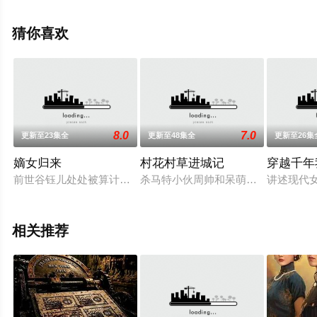
电视剧全集就上星辰电影院，热播电视剧提前免费观看，
更多剧情信息可移步至豆瓣电视剧、电视猫或剧情网等平
猜你喜欢
台了解。
8.0
7.0
更新至23集全
更新至48集全
更新至26集
嫡女归来
村花村草进城记
穿越千年
前世谷钰儿处处被算计，情感被骗。今世重生，谷钰儿性格大变
杀马特小伙周帅和呆萌村妞马村花是
讲述现代
相关推荐