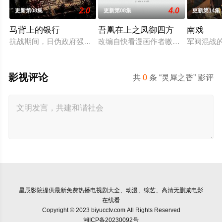
2.0
4.0
更新第08集
更新第08集
更新第14集
马背上的银行
吾凰在上之凤御四方
南戏
抗战期间，日伪政府强行推广、使用由“中国准备银行”发行的伪
改编自快看漫画作者嗷小泽的独家连
军阀混战
影视评论
共
0
条 “灵犀之香” 影评
星辰影院
提供最新免费热播电视剧大全、动漫、综艺、高清无删减电影
在线看
Copyright © 2023 biyucctv.com All Rights Reserved
湘ICP备20230092号