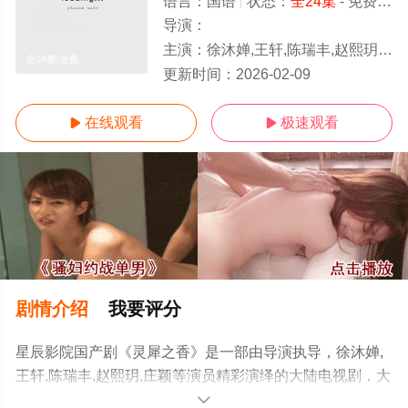
语言：
国语
状态：
全24集
- 免费在线观看
导演：
主演：
徐沐婵,王轩,陈瑞丰,赵熙玥,庄颖
全24集/全集
更新时间：
2026-02-09
在线观看
极速观看


剧情介绍
我要评分
星辰影院国产剧《灵犀之香》是一部由导演执导，徐沐婵,
王轩,陈瑞丰,赵熙玥,庄颖等演员精彩演绎的大陆电视剧，大
结局剧情已揭晓（全24集），免费观看高清未删减完整版
