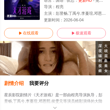
语言：
国语
状态：
更新HD
- 免费在线观看
导演：
程亮
主演：
彭昱畅,丁禹兮,李蔓瑄,邓恩熙,侯雯元
更新HD
更新时间：
2026-06-04
在线观看
极速观看


剧情介绍
我要评分
星辰影院剧情片《天才游戏》是一部由程亮导演执导，彭
昱畅,丁禹兮,李蔓瑄,邓恩熙,侯雯元等演员精彩演绎的大陆
电影，免费观看高清未删减完整版电影大全就上星辰电影
