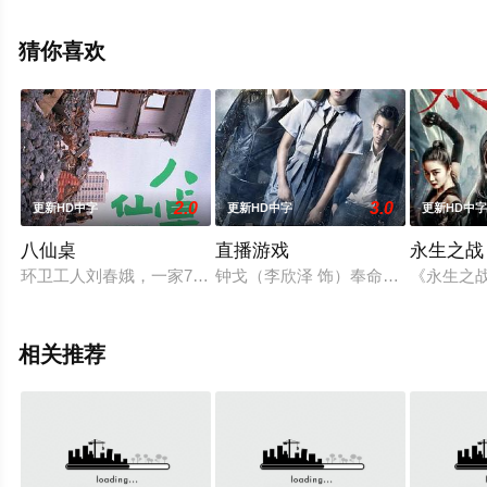
院，更多剧情信息可移步至豆瓣电影、电视猫或剧情网等
平台了解。
猜你喜欢
2.0
3.0
更新HD中字
更新HD中字
更新HD中
八仙桌
直播游戏
永生之战
环卫工人刘春娥，一家7口生活在杭州的城乡结合部。她工作之
钟戈（李欣泽 饰）奉命在云川温泉给
《永生之
相关推荐