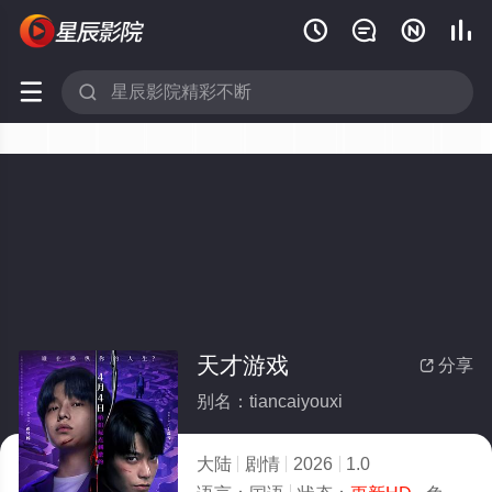






天才游戏
分享

别名：tiancaiyouxi
大陆
剧情
2026
1.0