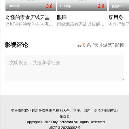
3.0
2.0
HD中字
HD中字
更新HD
奇怪的零食店钱天堂
眼眸
废用身
该剧讲述神秘的主人洪子卖能够实现人们愿望的神秘零食，以及
围绕因患有家族遗传病而导致视力逐
本作描绘
影视评论
共
0
条 “天才游戏” 影评
星辰影院
提供最新免费热播电视剧大全、动漫、综艺、高清无删减电影
在线看
Copyright © 2023 biyucctv.com All Rights Reserved
湘ICP备20230092号