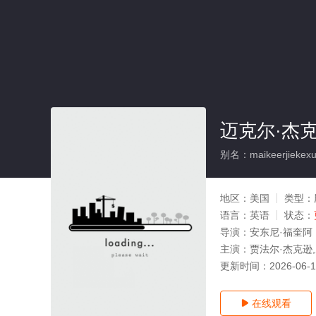
迈克尔·杰
别名：maikeerjiekexun
地区：
美国
类型：
语言：
英语
状态：
导演：
安东尼·福奎阿
主演：
贾法尔·杰克逊,
更新时间：
2026-06-
在线观看
