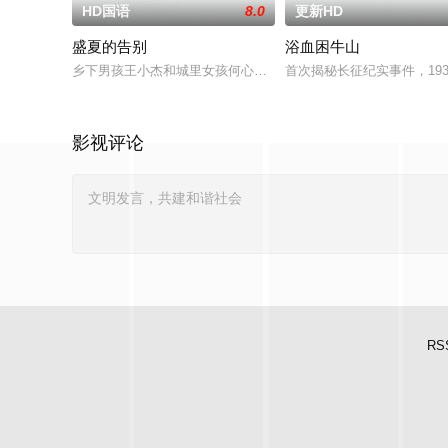
HD国语
8.0
更新HD
盛夏的告别
浴血困牛山
乡下男孩王小杰和城里女孩何心琪都有着复杂的家庭，他们在一
首次揭秘长征纪实事件，19
影视评论
RS