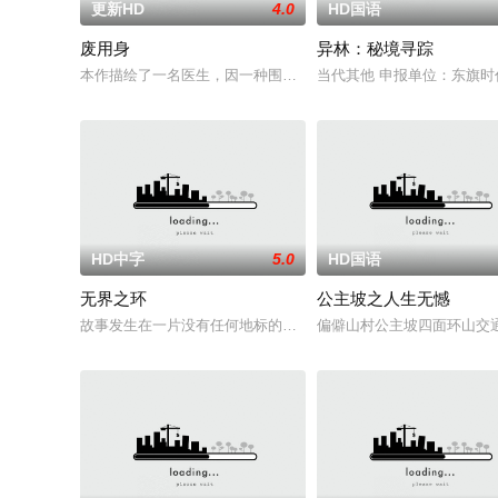
更新HD
4.0
HD国语
废用身
异林：秘境寻踪
本作描绘了一名医生，因一种围绕“废用身”——因瘫痪等原因已
当代其他 申报单位：东旗
HD中字
5.0
HD国语
无界之环
公主坡之人生无憾
故事发生在一片没有任何地标的荒漠中。一条铁丝网将两个虚构
偏僻山村公主坡四面环山交