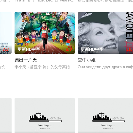
），小时候遭母亲虐待、遗
lthazar Dejean de la B
In a small village, Leo, 17 years-old, ha
杰安是装修公司的项目经理，他
7.0
更新HD中字
3.0
更新HD中字
10.
跑出一片天
空中小姐
——张礼信（钟汉良饰）、一
森船长（尼古拉·科斯特-瓦尔道饰）领导的丹麦北极探险队
李小天（苗亚宁 饰）的父母离婚了，这让个性固执倔强的他很是受伤
Они увидели друг друга в каф