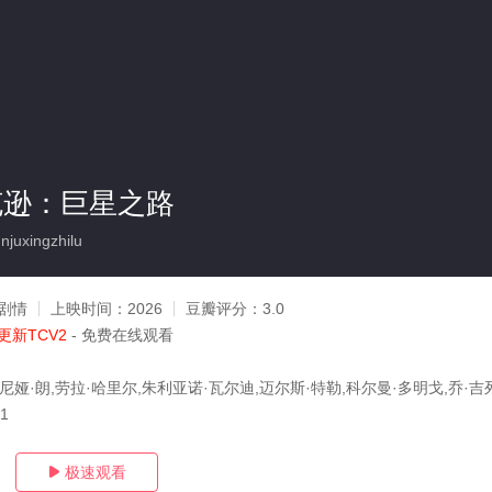
克逊：巨星之路
juxingzhilu
剧情
上映时间：
2026
豆瓣评分：
3.0
更新TCV2
- 免费在线观看
尼娅·朗,劳拉·哈里尔,朱利亚诺·瓦尔迪,迈尔斯·特勒,科尔曼·多明戈,乔·吉
11
极速观看
