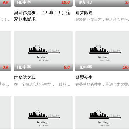
9.0
HD中字
10.0
更新HD
3.
奥莉佛是狗，（天哪！！）这
追梦险途
家伙电影版
无恢复可能的四肢——的治
时代（北京）影视文化传媒有限公司
曾经的商界天才，被迫跌落神坛
改编自2021年在NHK播出的同名剧集，只有狭间县警鉴识科警犬组
8.0
HD中字
6.0
HD中字
10.
内华达之瑰
疑婴夜生
国家分隔开来，而停战协议规
通不便，多为留守老人妇女儿童。退休市文化局干部张乐进心系故
在一个被遗忘的渔村里，一艘船神秘地出现在旧港口。“内华达之瑰”
在芬兰的森林中，萨迦与丈夫乔