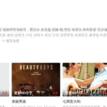
福奎阿导演执导，贾法尔·杰克逊,尼娅·朗,劳拉·哈里尔,朱利亚诺·瓦尔迪
伦兹·泰特,德里克·卢克,杰西卡·苏拉,汉克·诺思罗普,肯德里克·桑普森,约
展开全部
等演员精彩演绎的美国电影，免费观看高清未删减完整版电影大全就上星辰电影

台了解。
3.0
更新HD中字
4.0
更新HD中字
8.
美丽男孩
七周意大利