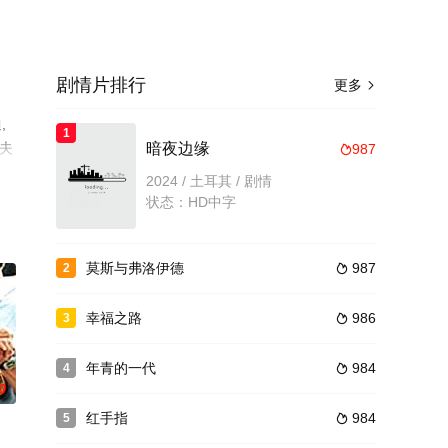
剧情片排行
更多

,
1
瑟夫
暗夜边缘
987

2024 / 土耳其 / 剧情
状态：HD中字
莫斯与弗洛伊德
987
2

幸福之路
986
3

年青的一代
984
4

0
红手指
984
5
