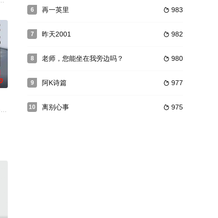
接到一个任务，必须在七周之内将意大利海滨的一家破旧旅馆
再一英里
983
6

昨天2001
982
7

老师，您能坐在我旁边吗？
980
8

0
阿K诗篇
977
9

离别心事
975
10

，他渴望得到母爱，可
е. Не встрети