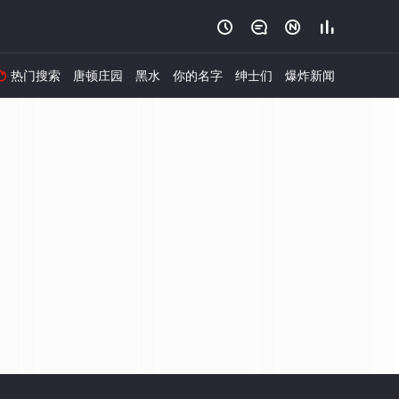




热门搜索
唐顿庄园
黑水
你的名字
绅士们
爆炸新闻
