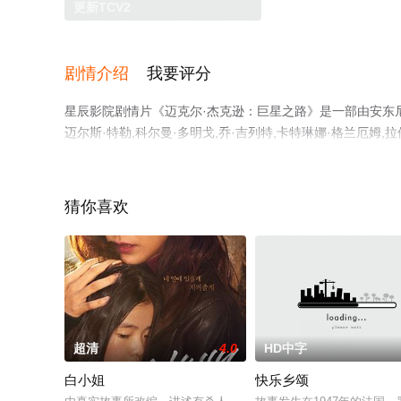
更新TCV2
剧情介绍
我要评分
星辰影院剧情片《迈克尔·杰克逊：巨星之路》是一部由安东尼·
迈尔斯·特勒,科尔曼·多明戈,乔·吉列特,卡特琳娜·格兰厄姆,拉
·戴维-琼斯,内森尼尔·洛根·麦金太尔,凯林·多瑞尔·琼斯
院，更多剧情信息可移步至豆瓣电影、电视猫或剧情网等平
猜你喜欢
超清
4.0
HD中字
白小姐
快乐乡颂