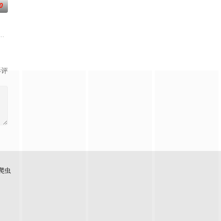
0
元里，独居女孩林雨彤
勇敢挑起拯救部落的重担。在寻找净坛使者的道路上，他历经
影评
爬虫