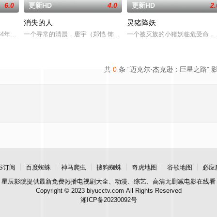
6.0
更新HD
4.0
更新HD
2.
消失的人
灵猪降妖
个夏天里相识并成为好朋友，
34年中央苏区第五次反围剿失败，红六军团奉命西征，进入贵
一个寻常的清晨，唐宇（郑恺 饰）的儿子在楼梯间凭空消失；隔壁单
一个被灭族的小猪妖临危受命，
共
0
条 “迈克尔·杰克逊：巨星之路” 
S订阅
百度蜘蛛
神马爬虫
搜狗蜘蛛
奇虎地图
谷歌地图
必应
星辰影院
提供最新免费热播电视剧大全、动漫、综艺、高清无删减电影在线看
Copyright © 2023 biyucctv.com All Rights Reserved
湘ICP备20230092号