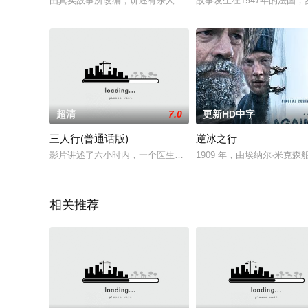
由真实故事所改编，讲述有杀人未遂前科的白向雅（韩志旼 饰演
故事发生在1947年的法国，罗杰（Ba
超清
7.0
更新HD中字
三人行(普通话版)
逆冰之行
影片讲述了六小时内，一个医生——佟倩（赵薇饰）、一个悍匪
1909 年，由埃纳尔·米克
相关推荐