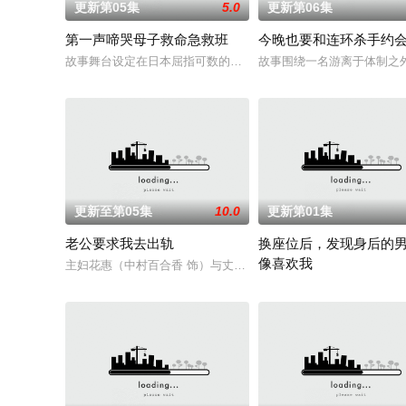
更新第05集
5.0
更新第06集
第一声啼哭母子救命急救班
今晚也要和连环杀手约
故事舞台设定在日本屈指可数的顶级豪华医院“圣菲奥娜医院”。
故事围绕一名游离于体制之外
更新至第05集
10.0
更新第01集
老公要求我去出轨
换座位后，发现身后的
像喜欢我
主妇花惠（中村百合香 饰）与丈夫弘树（佐野玲於 饰）及4岁女
“我喜欢你，从很早以前就开