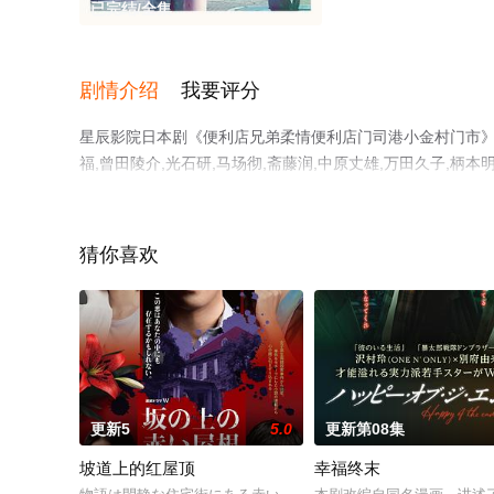
已完结/全集
剧情介绍
我要评分
星辰影院日本剧《便利店兄弟柔情便利店门司港小金村门市》是
福,曾田陵介,光石研,马场彻,斋藤润,中原丈雄,万田久子,
观看高清未删减完整版电视剧全集就上星辰电影院，热播电
台了解。
猜你喜欢
更新5
5.0
更新第08集
坡道上的红屋顶
幸福终末