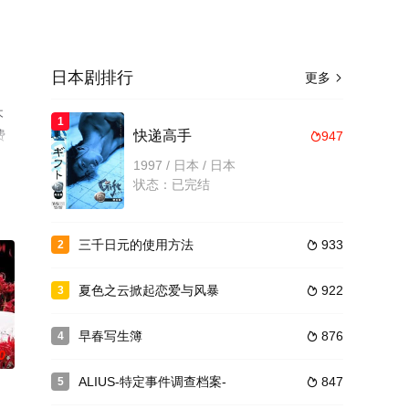
日本剧排行
更多

木
1
费
快递高手
947

等平
1997 / 日本 / 日本
状态：已完结
三千日元的使用方法
933
2

夏色之云掀起恋爱与风暴
922
3

早春写生簿
876
4

0
ALIUS-特定事件调查档案-
847
5
