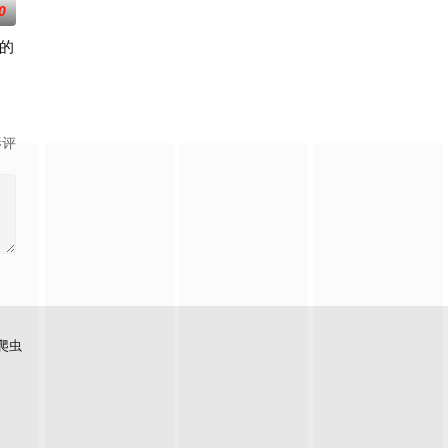
0
的
前，将出现比前作更加
藤润二笔下充满独特疯狂气息的经典作品，改编为真人单元剧
影评
爬虫