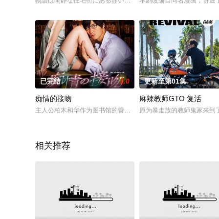
物語は閑静な住宅街にある赤い屋根の家から始まる。18年前、
本剧改编自同名漫画，讲述
已完结
1.0
更新至第01集
痴情的接吻
麻辣教师GTO 复活
主人公柏木和华作为图书馆的管理员，被自己最喜欢的书包围着
原为暴走族的教师鬼冢来到
相关推荐