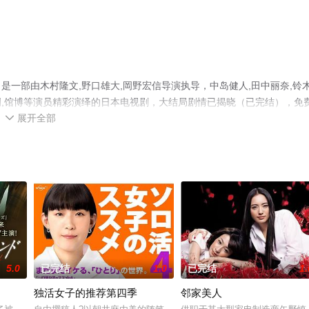
一部由木村隆文,野口雄大,岡野宏信导演执导，中岛健人,田中丽奈,铃
柄本明,馆博等演员精彩演绎的日本电视剧，大结局剧情已揭晓（已完结），免
展开全部
视剧提前免费观看，更多剧情信息可移步至豆瓣电视剧、电视猫或剧情网

5.0
已完结
1.0
已完结
1.
独活女子的推荐第四季
邻家美人