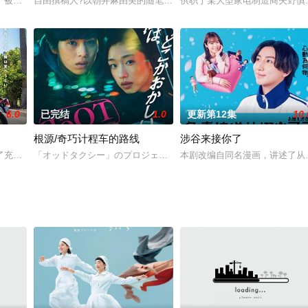
この家で両親を殺害し遺体
了被家人断绝关系，又饿又没钱的柏木千纮，一天晚上，在常去的
自由撰稿人?以朝井麻由美的随笔《solo活女子的推荐》为原案的本
供职于某大型家电制造商矢野慎
6.0
已完结
1.0
更新第12集
10.
根源/奇巧计程车的路线
涉谷来接你了
，并且过着充实的每一天。某
了充满问题的高中，向有烦恼的学生们展开了热血授课。时代从平
「オッドタクシー」のプロジェクト「RoOT / ルート オブ オッド
本剧改编自同名漫画，讲述了从