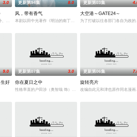
3.0
更新第94集
8.0
更新第03集
4.
会
风，带有香气
大空港～GATE24～
少子化、医生短缺、地方产
、孤傲冷峻的“独狼”刑警，与一位拥有特异功能的神秘密友展
本剧以田中光著作《明治的南丁格尔 大关和物语》为原案，取材自日
为了打破以往各部门各自为政的死
9.0
更新第07集
3.0
更新第06集
7.
男生好
你在夏日之中
旋转亮片
儿看似幸福，却面临着丧
性格率直的户田涉（奥智哉 饰）与校园风云人物佐伯千晴（杢代和人
改编自此元和津也原作同名漫画
始了。”从换座位开始⁉︎ 性格完全相反的两人，恋爱即将展