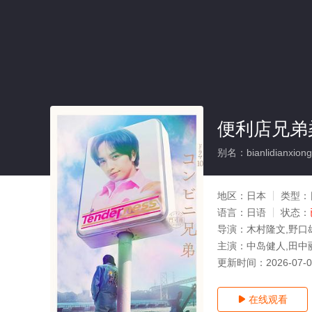
便利店兄弟
别名：bianlidianxiongd
地区：
日本
类型：
语言：
日语
状态：
导演：
木村隆文,野口
主演：
中岛健人,田中
更新时间：
2026-07-
在线观看
