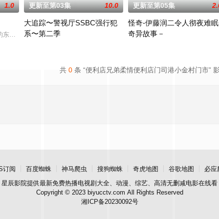
1.0
更新至第03集
10.0
更新至第05集
2.
大追踪〜警视厅SSBC强行犯
怪奇-伊藤润二令人彻夜难眠
系〜第二季
奇异故事－
到憧憬的东京的三位女性，在
东京池袋地区。西池袋警署新设立了“犯罪受害者支援室”，在
在第二季中，作为现代刑侦关键力量的【警视厅SSBC强行犯系】面
本作精选日本知名恐怖漫画家伊
共
0
条 “便利店兄弟柔情便利店门司港小金村门市” 
S订阅
百度蜘蛛
神马爬虫
搜狗蜘蛛
奇虎地图
谷歌地图
必应
星辰影院
提供最新免费热播电视剧大全、动漫、综艺、高清无删减电影在线看
Copyright © 2023 biyucctv.com All Rights Reserved
湘ICP备20230092号