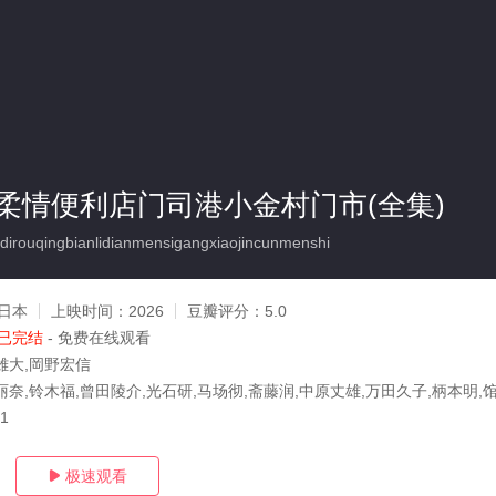
柔情便利店门司港小金村门市(全集)
irouqingbianlidianmensigangxiaojincunmenshi
日本
上映时间：
2026
豆瓣评分：
5.0
已完结
- 免费在线观看
雄大,岡野宏信
丽奈,铃木福,曾田陵介,光石研,马场彻,斋藤润,中原丈雄,万田久子,柄本明,
01
极速观看
