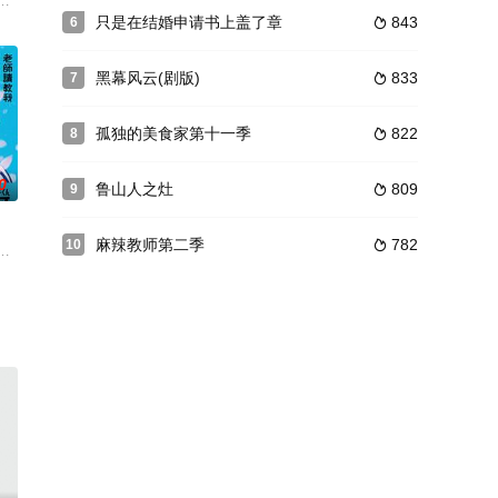
剧，通过积极享受独
二（渡部笃郎 饰）和绘里子（檀丽 饰）是一对居住在东京
只是在结婚申请书上盖了章
843
6

黑幕风云(剧版)
833
7

孤独的美食家第十一季
822
8

0
鲁山人之灶
809
9

麻辣教师第二季
782
10

タクシー」の一
未恋爱过的年轻当红演员涉谷大海，因接送年差很大的妹妹而