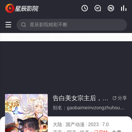






告白美女宗主后，我无敌了？动态漫画第1季(全集)
分享

别名：gaobaimeinvzongzhuhouwowudiliaodongtaimanhuadi1ji
大陆
国产动漫
2023
7.0