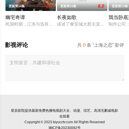
3.0
6.0
更新第14集
更新第18集
更新第19集
幽宅奇谭
长夜如歌
我当卧底
民国时期，江淮与迅哥组成说书班子，偶遇“白天人住屋，晚上鬼
讲述了黎安城大郡主棠溪槿与烈云峥
制作公司
影视评论
共
0
条 “上海之恋” 影评
星辰影院
提供最新免费热播电视剧大全、动漫、综艺、高清无删减电影
在线看
Copyright © 2023 biyucctv.com All Rights Reserved
湘ICP备20230092号