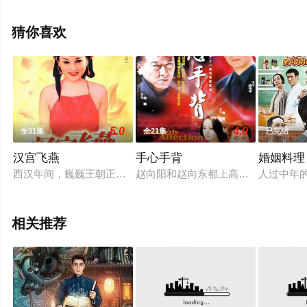
清未删减完整版电视剧全集就上星辰电影院，热播电视剧
提前免费观看，更多剧情信息可移步至豆瓣电视剧、电视
猜你喜欢
猫或剧情网等平台了解。
5.0
4.0
全31集
全21集
已完结
汉宫飞燕
手心手背
婚姻料理
西汉年间，巍巍王朝正一步步走向衰落。出身贫寒的小姐妹赵飞燕
赵向阳和赵向东都上高三，两兄弟的
人过中年
相关推荐