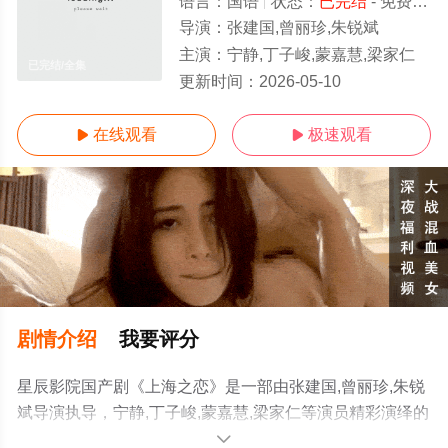
语言：
国语
状态：
已完结
- 免费在线观看
导演：
张建国,曾丽珍,朱锐斌
主演：
宁静,丁子峻,蒙嘉慧,梁家仁
已完结/全集
更新时间：
2026-05-10
在线观看
极速观看


剧情介绍
我要评分
星辰影院国产剧《上海之恋》是一部由张建国,曾丽珍,朱锐
斌导演执导，宁静,丁子峻,蒙嘉慧,梁家仁等演员精彩演绎的
大陆电视剧，大结局剧情已揭晓（已完结），免费观看高
