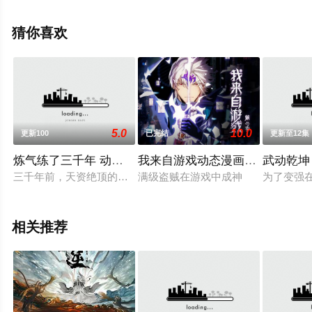
漫，免费观看高清未删减完整版动漫全集就上星辰电影
院，更多剧情信息可移步至豆瓣动漫、电视猫或剧情网等
猜你喜欢
平台了解。
5.0
10.0
更新100
已完结
更新至12集
炼气练了三千年 动态漫画 第3季
我来自游戏动态漫画第2季
武动乾坤
三千年前，天资绝顶的白秋然被青冥剑宗创始人青冥道人收为门
满级盗贼在游戏中成神
为了变强
相关推荐