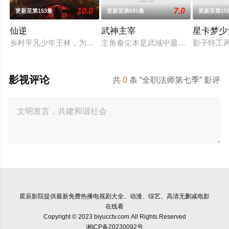
10.0
7.0
更新至第153集
更新至第681集
更新至第15
仙逆
武神主宰
星卡梦少
乡村平凡少年王林，为了心中不屈的信念踏入仙门修行，克服天
主角秦尘本是武域中最顶尖的天才强
影子特工
影视评论
共
0
条 “全职法师第七季” 影评
星辰影院
提供最新免费热播电视剧大全、动漫、综艺、高清无删减电影
在线看
Copyright © 2023 biyucctv.com All Rights Reserved
湘ICP备20230092号