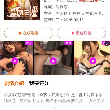
语言：
国语
状态：
更新第12集
- 免费在线观看
导演：
沈振东
主演：
黑石稔,杜晴晴,孟祥龙,柯暮卿,孟阳,不一,谢添天,陈新玥,筱筝,高其昌,袁国庆,忙音
更新第12集
更新时间：
2026-06-13
在线观看
极速观看


剧情介绍
我要评分
星辰影院国产动漫《全职法师第七季》是一部由沈振东导
演执导，黑石稔,杜晴晴,孟祥龙,柯暮卿,孟阳,不一,谢添天,陈
新玥,筱筝,高其昌,袁国庆,忙音等演员精彩演绎的大陆动
