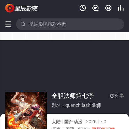






全职法师第七季
分享

别名：quanzhifashidiqiji
大陆
国产动漫
2026
7.0