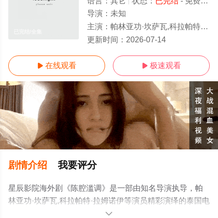
语言：
其它
状态：
已完结
- 免费在线观看
导演：
未知
主演：
帕林亚功·坎萨瓦,科拉帕特·拉姆诺伊
已完结/全集
更新时间：
2026-07-14
在线观看
极速观看


剧情介绍
我要评分
星辰影院海外剧《陈腔滥调》是一部由知名导演执导，帕
林亚功·坎萨瓦,科拉帕特·拉姆诺伊等演员精彩演绎的泰国电
视剧，大结局剧情已揭晓（已完结），免费观看高清未删
