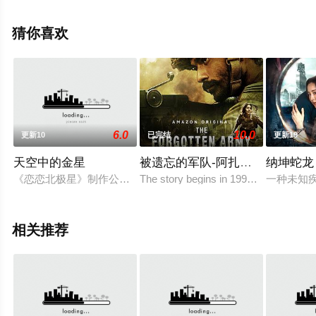
减完整版电视剧全集就上星辰电影院，热播电视剧提前免
费观看，更多剧情信息可移步至豆瓣电视剧、电视猫或剧
猜你喜欢
情网等平台了解。
6.0
10.0
更新10
已完结
更新19
天空中的金星
被遗忘的军队-阿扎迪·克丽耶
纳坤蛇龙
《恋恋北极星》制作公司 9NAA 2023年新企划 演员招募中
The story begins in 1996 when Colone
一种未知疾
相关推荐