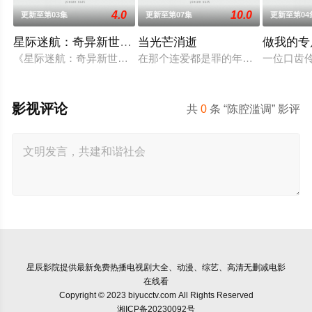
4.0
10.0
更新至第03集
更新至第07集
更新至第04
星际迷航：奇异新世界第四季
当光芒消逝
做我的专
《星际迷航：奇异新世界》已续订第四季。
在那个连爱都是罪的年代，他们选择了彼
一位口齿伶
影视评论
共
0
条 “陈腔滥调” 影评
星辰影院
提供最新免费热播电视剧大全、动漫、综艺、高清无删减电影
在线看
Copyright © 2023 biyucctv.com All Rights Reserved
湘ICP备20230092号