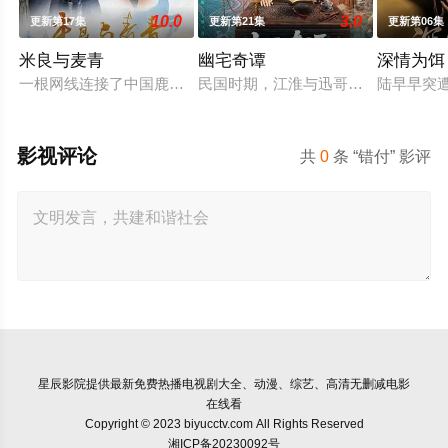
10.0
3.0
更新第17集
更新第21集
更新第06集
米良与麦青
幽宅奇谭
深情为饵
一根网线连接了中国鹿鸣村和英国牛津，麦香通过视频向米良宣
民国时期，江淮与迅哥组成说书班子，
陆早早突
影视评论
共
0
条 “错付” 影评
星辰影院
提供最新免费热播电视剧大全、动漫、综艺、高清无删减电影
在线看
Copyright © 2023 biyucctv.com All Rights Reserved
湘ICP备20230092号