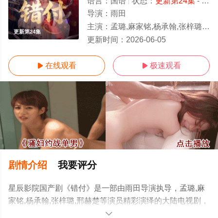
语言：
国语
状态：
更新第24集
- 免费在线观看
导演：
雨田
主演：
孟璐,麻家铭,杨承翰,张梓璐,邢赫楚
更新第24集
更新时间：
2026-06-05
在线观看
极速观看


剧情介绍
我要评分
星辰影院国产剧《错付》是一部由雨田导演执导，孟璐,麻
家铭,杨承翰,张梓璐,邢赫楚等演员精彩演绎的大陆电视剧，
免费观看高清未删减完整版电视剧全集就上星辰电影院，
