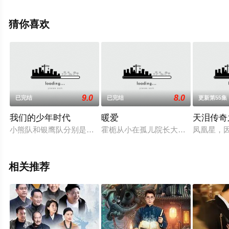
热播电视剧提前免费观看，更多剧情信息可移步至豆瓣电
视剧、电视猫或剧情网等平台了解。
猜你喜欢
9.0
8.0
已完结
已完结
更新第55集
我们的少年时代
暖爱
天泪传奇
小熊队和银鹰队分别是月亮岛中学和中加中学的校园棒球队。长
霍栀从小在孤儿院长大。在一场车祸
凤凰星，
相关推荐