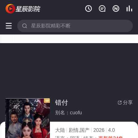






错付
分享

别名：cuofu
大陆
剧情,国产
2026
4.0