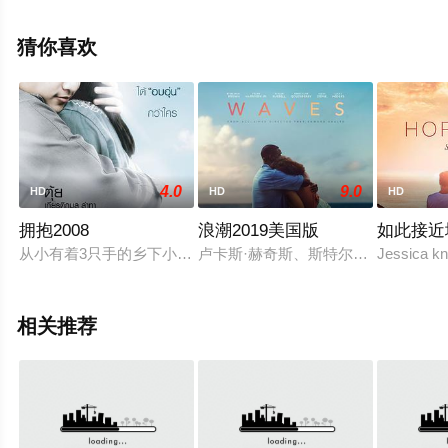
影，免费观看高清未删减完整版电影大全就上星辰电影
院，更多剧情信息可移步至豆瓣电影、电视猫或剧情网等
猜你喜欢
平台了解。
4.0
9.0
HD
HD
HD
拥抱2008
浪潮2019美国版
如此接近
从小有着3只手的乡下小子Kwan经常被镇里的人取笑，最终决定
卢卡斯·赫奇斯、斯特尔林·K布朗、小
Jessica kn
相关推荐