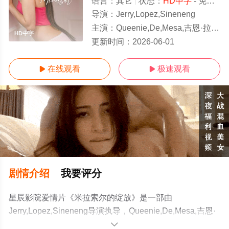
语言：
其它
状态：
HD中字
- 免费在线观看
导演：
Jerry,Lopez,Sineneng
主演：
Queenie,De,Mesa,吉恩·拉尤格,希娜·科尔,Ralph,Engle
HD中字
更新时间：
2026-06-01
在线观看
极速观看


剧情介绍
我要评分
星辰影院爱情片《米拉索尔的绽放》是一部由
Jerry,Lopez,Sineneng导演执导，Queenie,De,Mesa,吉恩·
拉尤格,希娜·科尔,Ralph,Engle等演员精彩演绎的菲律宾电
