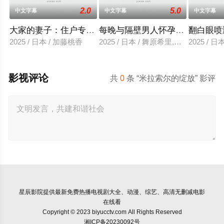
2.0
5.0
中文字幕
中文字幕
中文字幕
大家的妻子：住户专用洞口
每晚与隔壁男人怀孕性爱
翻白眼喷
2025 / 日本 / 加藤桃香
2025 / 日本 / 舞原希里,佐川金二
2025 / 
影视评论
共
0
条 “米拉索尔的绽放” 影评
星辰影院
提供最新免费热播电视剧大全、动漫、综艺、高清无删减电影
在线看
Copyright © 2023 biyucctv.com All Rights Reserved
湘ICP备20230092号