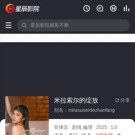






米拉索尔的绽放
分享

别名：milasuoerdezhanfang
菲律宾
剧情,倫理
2025
1.0