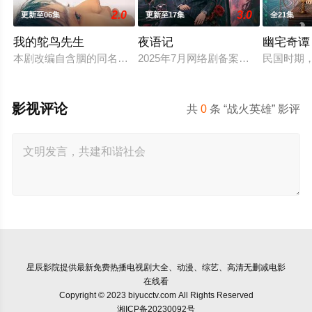
2.0
3.0
更新至06集
更新至17集
全21集
我的鸵鸟先生
夜语记
幽宅奇谭
本剧改编自含胭的同名小说，讲述了邻家女孩庞倩（苏晓彤 饰）
2025年7月网络剧备案当代 都市 海
民国时期
影视评论
共
0
条 “战火英雄” 影评
星辰影院
提供最新免费热播电视剧大全、动漫、综艺、高清无删减电影
在线看
Copyright © 2023 biyucctv.com All Rights Reserved
湘ICP备20230092号