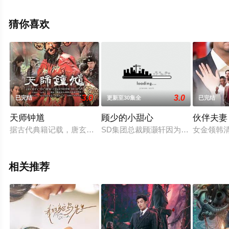
电视剧全集就上星辰电影院，热播电视剧提前免费观看，
更多剧情信息可移步至豆瓣电视剧、电视猫或剧情网等平
猜你喜欢
台了解。
3.0
3.0
已完结
更新至30集全
已完结
天师钟馗
顾少的小甜心
伙伴夫妻
据古代典籍记载，唐玄宗登基那年，钟馗赴长安应试，被主考官誉
SD集团总裁顾灏轩因为自己家的宠物
女金领韩清
相关推荐