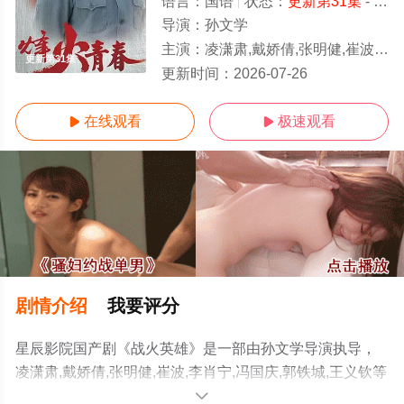
语言：
国语
状态：
更新第31集
- 免费在线观看
导演：
孙文学
主演：
凌潇肃,戴娇倩,张明健,崔波,李肖宁,冯国庆,郭铁城,王义钦
更新第31集
更新时间：
2026-07-26
在线观看
极速观看


剧情介绍
我要评分
星辰影院国产剧《战火英雄》是一部由孙文学导演执导，
凌潇肃,戴娇倩,张明健,崔波,李肖宁,冯国庆,郭铁城,王义钦等
演员精彩演绎的大陆电视剧，免费观看高清未删减完整版
