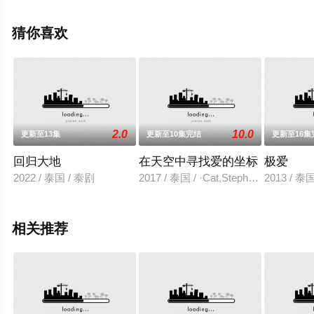
等演员精彩演绎的泰国电视剧，免费观看高清未删减完整
版电视剧全集就上星辰电影院，热播电视剧提前免费观
猜你喜欢
看，更多剧情信息可移步至豆瓣电视剧、电视猫或剧情网
等平台了解。
2.0
10.0
更新至13集
更新至10集完结
更新至16集
回归大地
在天空中寻找爱的坐标
极爱
2022 / 泰国 / 泰剧
2017 / 泰国 / ·Cat,Stephany,Auernig
2013 / 泰国
相关推荐