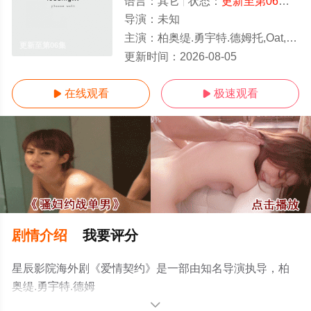
语言：
其它
状态：
更新至第06集
- 
导演：
未知
主演：
柏奥缇.勇宇特.德姆托,Oat,Phasakorn,Sararatana,Theer,Theerawat,Than
更新至第06集
更新时间：
2026-08-05
在线观看
极速观看


剧情介绍
我要评分
星辰影院海外剧《爱情契约》是一部由知名导演执导，柏
奥缇.勇宇特.德姆
托,Oat,Phasakorn,Sararatana,Theer,Theerawat,Thanakhum
