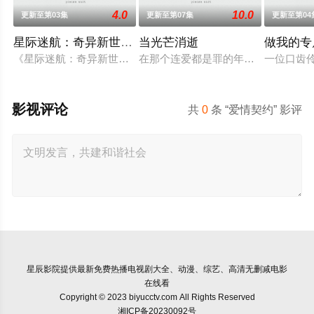
4.0
10.0
更新至第03集
更新至第07集
更新至第04
星际迷航：奇异新世界第四季
当光芒消逝
做我的专
《星际迷航：奇异新世界》已续订第四季。
在那个连爱都是罪的年代，他们选择了彼
一位口齿伶
影视评论
共
0
条 “爱情契约” 影评
星辰影院
提供最新免费热播电视剧大全、动漫、综艺、高清无删减电影
在线看
Copyright © 2023 biyucctv.com All Rights Reserved
湘ICP备20230092号