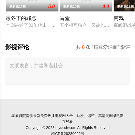
5.0
4.0
更新第16集
更新第10集
更新第12集
凛冬下的罪恶
盲盒
南戏
本剧讲述了90年代末，怒河市刑侦支队在无普及监控、无DNA
五个相互独立，又彼此呼应的故事——
军阀混战
影视评论
共
0
条 “扁豆爱焖面” 影评
星辰影院
提供最新免费热播电视剧大全、动漫、综艺、高清无删减电影
在线看
Copyright © 2023 biyucctv.com All Rights Reserved
湘ICP备20230092号