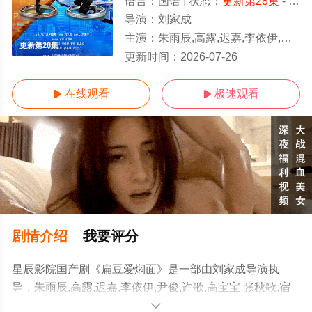
语言：
国语
状态：
更新第28集
- 免费在线观看
导演：
刘家成
主演：
朱雨辰,高露,迟嘉,李依伊,尹俊,许歌,高宝宝,张秋歌,宿北宸,武笑羽,陈炜,毕彦君,夏星
更新第28集
更新时间：
2026-07-26
在线观看
极速观看


剧情介绍
我要评分
星辰影院国产剧《扁豆爱焖面》是一部由刘家成导演执
导，朱雨辰,高露,迟嘉,李依伊,尹俊,许歌,高宝宝,张秋歌,宿
北宸,武笑羽,陈炜,毕彦君,夏星等演员精彩演绎的大陆电视
