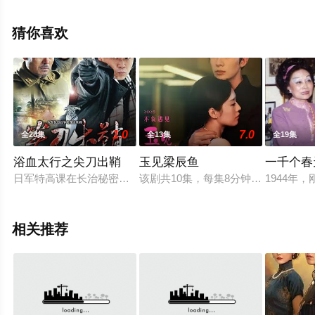
剧，免费观看高清未删减完整版电视剧全集就上星辰电影
院，热播电视剧提前免费观看，更多剧情信息可移步至豆
猜你喜欢
瓣电视剧、电视猫或剧情网等平台了解。
1.0
7.0
全28集
全13集
全19集
浴血太行之尖刀出鞘
玉见梁辰鱼
一千个春
日军特高课在长治秘密训练特别挺进队，其队员个个身怀绝技，
该剧共10集，每集8分钟，讲述明朝
1944
相关推荐