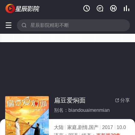






扁豆爱焖面
分享

别名：biandouaimenmian
大陆
家庭,剧情,国产
2017
10.0