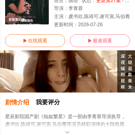
语言：
国语
状态：
更新第27集
- 免费在线观看
导演：
李青蓉
主演：
虞书欣,陈靖可,谢可寅,马伯骞
更新第27集
更新时间：
2026-07-26
在线观看
极速观看


剧情介绍
我要评分
星辰影院国产剧《灿如繁星》是一部由李青蓉导演执导，
虞书欣,陈靖可,谢可寅,马伯骞等演员精彩演绎的大陆电视
剧，免费观看高清未删减完整版电视剧全集就上星辰电影
