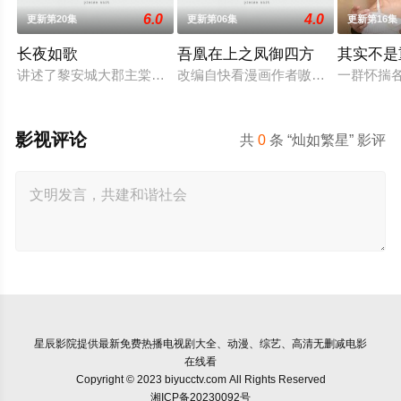
6.0
4.0
更新第20集
更新第06集
更新第16集
长夜如歌
吾凰在上之凤御四方
其实不是
讲述了黎安城大郡主棠溪槿与烈云峥之间曲折动人的情感，以及
改编自快看漫画作者嗷小泽的独家连
一群怀揣
影视评论
共
0
条 “灿如繁星” 影评
星辰影院
提供最新免费热播电视剧大全、动漫、综艺、高清无删减电影
在线看
Copyright © 2023 biyucctv.com All Rights Reserved
湘ICP备20230092号