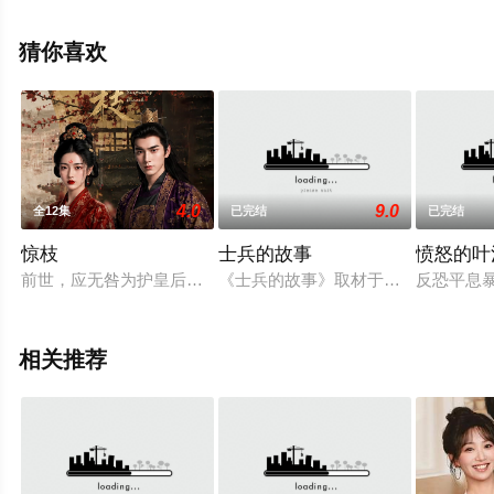
院，热播电视剧提前免费观看，更多剧情信息可移步至豆
瓣电视剧、电视猫或剧情网等平台了解。
猜你喜欢
4.0
9.0
全12集
已完结
已完结
惊枝
士兵的故事
愤怒的叶
前世，应无咎为护皇后曲惊枝堕入阉党，遭奸相虞鹤年构陷，惨
《士兵的故事》取材于伤残军人张学
反恐平息
相关推荐