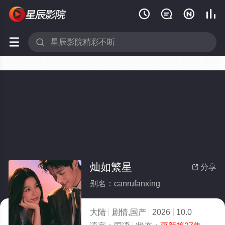






灿如繁星
分享

别名：canrufanxing
大陆
剧情,国产
2026
10.0