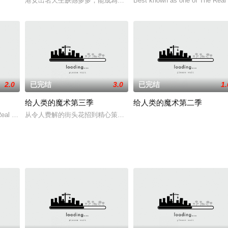
港女出名天生缺憾多多，能成為蜜友已不容易，縱使走上談婚論嫁之
Best known as one of The Real
2.0
已完结
3.0
已完结
1.
给人类的魔术第三季
给人类的魔术第二季
Real Housewives
从令人费解的街头花招到精心策划的巧妙戏法，贾斯汀·威尔曼将善意