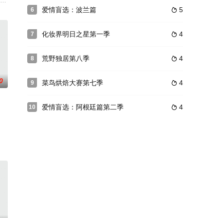
路，終也未必開花結果。
 Housewives
爱情盲选：波兰篇
5
6

化妆界明日之星第一季
4
7

荒野独居第八季
4
8

0
菜鸟烘焙大赛第七季
4
9

爱情盲选：阿根廷篇第二季
4
10

的魔术与成年人的欢笑