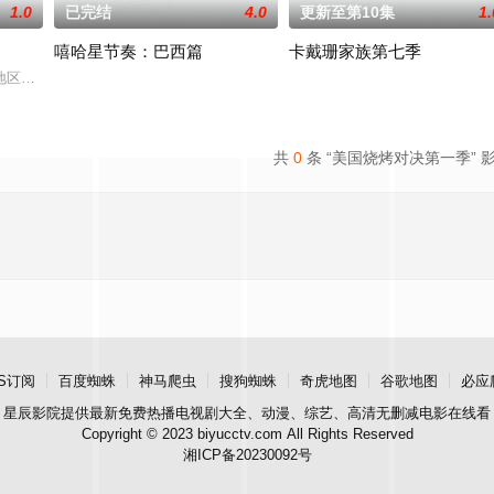
1.0
已完结
4.0
更新至第10集
1.
嘻哈星节奏：巴西篇
卡戴珊家族第七季
地区，瑞典房地产经纪人通过向富人和名人出售豪宅赚取数百万美
共
0
条 “美国烧烤对决第一季” 
S订阅
百度蜘蛛
神马爬虫
搜狗蜘蛛
奇虎地图
谷歌地图
必应
星辰影院
提供最新免费热播电视剧大全、动漫、综艺、高清无删减电影在线看
Copyright © 2023 biyucctv.com All Rights Reserved
湘ICP备20230092号