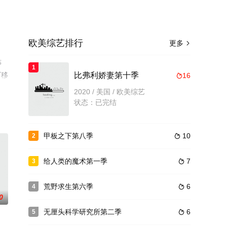
欧美综艺排行
更多

等
1
可移
比弗利娇妻第十季
16

2020 / 美国 / 欧美综艺
状态：已完结
甲板之下第八季
10
2

给人类的魔术第一季
7
3

荒野求生第六季
6
4

0
无厘头科学研究所第二季
6
5
