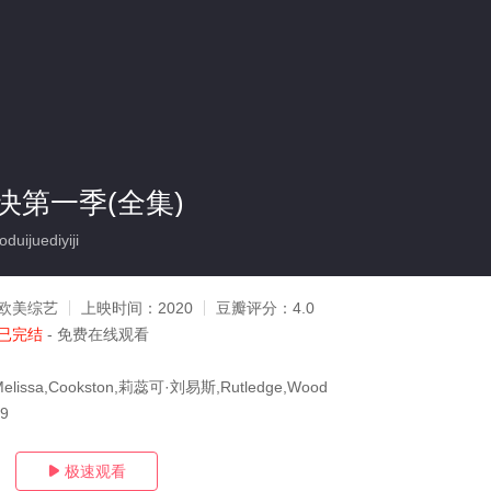
决第一季(全集)
ijuediyiji
欧美综艺
上映时间：
2020
豆瓣评分：
4.0
已完结
- 免费在线观看
,Melissa,Cookston,莉蕊可·刘易斯,Rutledge,Wood
09
极速观看
