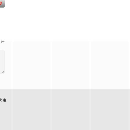
0
影评
爬虫