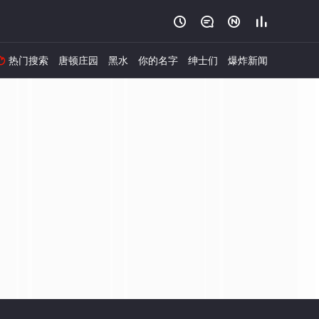




热门搜索
唐顿庄园
黑水
你的名字
绅士们
爆炸新闻
