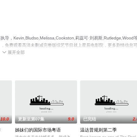
ludso,Melissa,Cookston,莉蕊可·刘易斯,Rutledge,Wood
），免费观看高清未删减完整版综艺节目就上星辰电影院，更多剧情信息
展开全部

10.0
更新至第07集
9.0
已完结
2.
季
姊妹们的国际市场粤语
温达普规则第二季