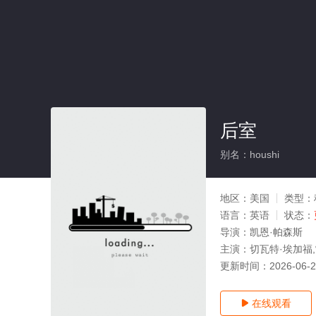
后室
别名：houshi
地区：
美国
类型：
语言：
英语
状态：
导演：
凯恩·帕森斯
主演：
切瓦特·埃加福,
更新时间：
2026-06-
在线观看
