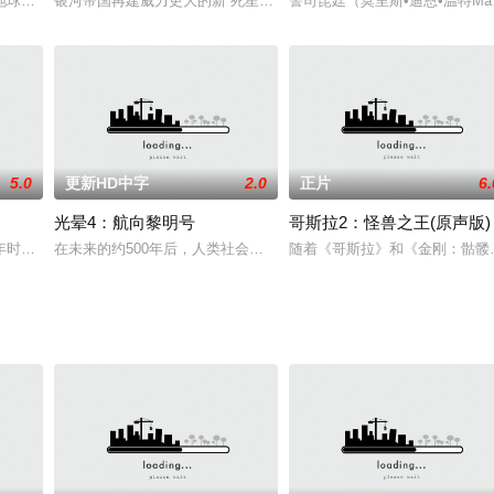
地球上には解明できぬ謎が残されている……。東北地方に、婆羅
银河帝国再建威力更大的新“死星”，试图彻底消灭抵抗力量。卢克•天
警司昆廷（莫里斯•迪恩•温特Mauri
5.0
更新HD中字
2.0
正片
6.
光晕4：航向黎明号
哥斯拉2：怪兽之王(原声版)
吸到地球来，最后还是透过星
年时间制作的充满哲学命题的鸿篇巨制。一块大黑石树立在史前人
在未来的约500年后，人类社会高度发展，并已实现向外太空的殖民
随着《哥斯拉》和《金刚：骷髅