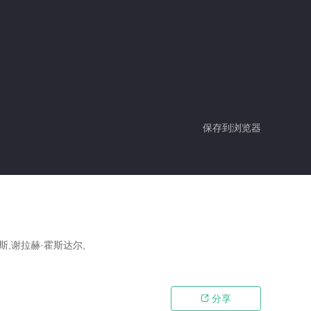
保存到浏览器
斯,谢拉赫·霍斯达尔,
分享
