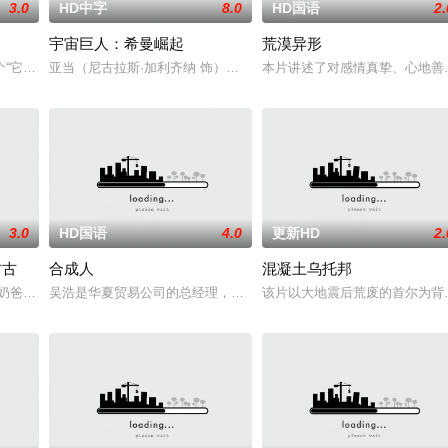
3.0
HD中字
8.0
HD国语
2.
宇宙巨人：希曼崛起
荒漠异形
野花,津川雅彦,宇野祥平,石丸博也
“它”也正在对望？一场关于外星文明的全球“揭秘”，即将颠
亚当（尼古拉斯·加利齐纳 饰）在神秘圣剑的召唤下，尘封十五年的
本片讲述了对感情真挚、心地善
3.0
HD国语
4.0
更新HD
2.
古古
合成人
混凝土乌托邦
了一个超越现实的
奶爸”丁·贾伦与“银河系萌娃”古古这对非血缘父子并肩登场
吴浩是华夏贸易公司的总经理，因为患上了脑瘤最终不幸去世，医学
该片以大地震后荒废的首尔为背