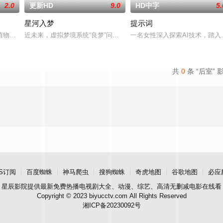
2.0
更新HD
9.0
HD中字
5.
星河入梦
提示词
植物园中，一棵古老的银杏树静静矗立，见证着三个时代中人与自
近未来，虚拟梦境系统“良梦”问世，人们可以在自己定制的梦境中随时“
一名女性深入探索AI技术，踏
共
0
条 “后室” 
S订阅
百度蜘蛛
神马爬虫
搜狗蜘蛛
奇虎地图
谷歌地图
必应
星辰影院
提供最新免费热播电视剧大全、动漫、综艺、高清无删减电影在线看
Copyright © 2023 biyucctv.com All Rights Reserved
湘ICP备20230092号