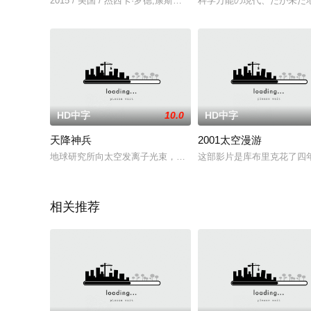
2015 / 美国 / 杰西卡·罗德,康斯坦斯·吴,戴维·杰
科学万能の現代、だが未だ
HD中字
10.0
HD中字
天降神兵
2001太空漫游
地球研究所向太空发离子光束，不料却把其它星球的动物及妖魔
这部影片是库布里克花了四
相关推荐