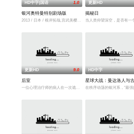
HD中字|国语
1.0
更新HD
银河奥特曼特别剧场版
揭秘日
2013 / 日本 / 根岸拓哉,宫武美樱,大野瑞生,云母,草川拓弥,木
当人类仰望深空，是否有一个
更新HD
9.0
HD中字
后室
星球大战：曼达洛人与
一位心理治疗师的病人在一次诡异的事故中“切入”（No-clip）到
在秩序动荡的银河系，“最强