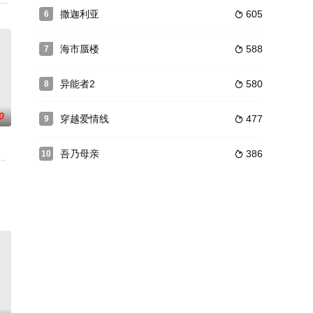
行者（马克•哈米尔
ce Dean Wint 饰）、监狱专家兼传
撒迦利亚
605
6

海市蜃楼
588
7

异能者2
580
8

0
穿越爱情线
477
9

吾乃母亲
386
10

。而在这一过程中，新
岛》在全球范围内取得成功，传奇影业和华纳兄弟影业联手开