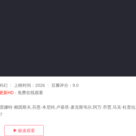
科幻
上映时间：
2026
豆瓣评分：
9.0
更新HD
- 免费在线观看
雷娜特·赖因斯夫,芬恩·本尼特,卢基塔·麦克斯韦尔,阿万·乔贾,马克·杜普拉
27
极速观看
