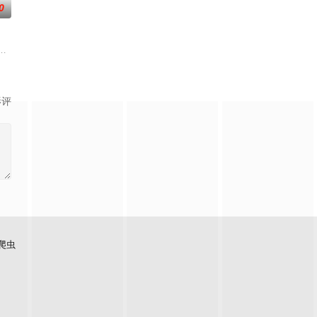
0
圆梦”，轻松“躺
入了一个充满感官诱惑的虚拟领域。她在虚拟世界中释放欲望
影评
爬虫