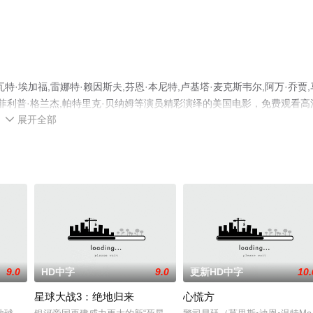
埃加福,雷娜特·赖因斯夫,芬恩·本尼特,卢基塔·麦克斯韦尔,阿万·乔贾,
尔,菲利普·格兰杰,帕特里克·贝纳姆等演员精彩演绎的美国电影，免费观看高
展开全部
步至豆瓣电影、电视猫或剧情网等平台了解。

9.0
HD中字
9.0
更新HD中字
10.
星球大战3：绝地归来
心慌方