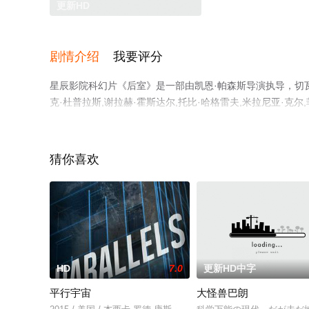
更新HD
剧情介绍
我要评分
星辰影院科幻片《后室》是一部由凯恩·帕森斯导演执导，切瓦特·
克·杜普拉斯,谢拉赫·霍斯达尔,托比·哈格雷夫,米拉尼亚·克
未删减完整版电影大全就上星辰电影院，更多剧情信息可移
猜你喜欢
HD
7.0
更新HD中字
平行宇宙
大怪兽巴朗