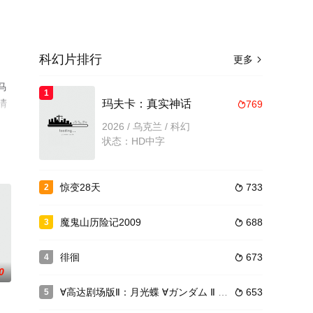
科幻片排行
更多

马
1
清
玛夫卡：真实神话
769

2026 / 乌克兰 / 科幻
状态：HD中字
惊变28天
733
2

魔鬼山历险记2009
688
3

徘徊
673
4

0
∀高达剧场版Ⅱ：月光蝶 ∀ガンダム Ⅱ 月光蝶
653
5
